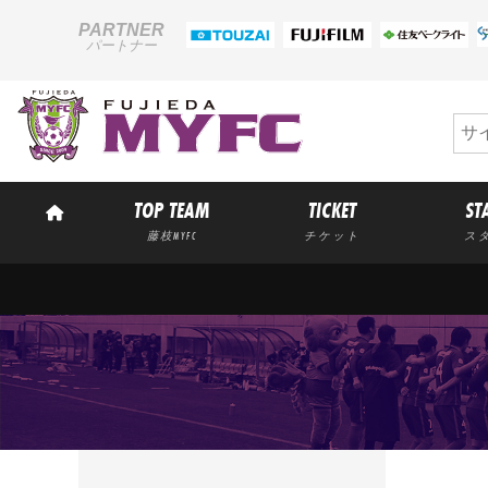
PARTNER
パートナー
TOP TEAM
TICKET
ST
藤枝MYFC
チケット
ス