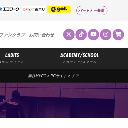
パートナー募集
ファンクラブ
お問い合わせ
LADIES
ACADEMY/SCHOOL
MYFCレディース
アカデミー/スクール
藤枝MYFC
>
PCサイト
> チア