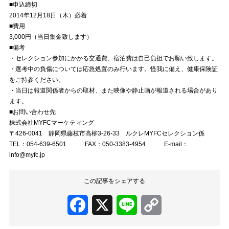
■申込締切
2014年12月18日（木）必着
■費用
3,000円（当日集金致します）
■備考
・セレクション参加にかかる交通費、宿泊費は自己負担でお願い致します。
・選考中の負傷については応急処置のみ行います。怪我に備え、健康保険証
をご持参ください。
・当日は報道関係者からの取材、また映像や静止画が報道される場合があり
ます。
■お問い合わせ先
株式会社MYFCマーケティング
〒426-0041 静岡県藤枝市高柳3-26-33 ルクレMYFCセレクション係
TEL：054-639-6501 FAX：050-3383-4954 E-mail：
info@myfc.jp
この記事をシェアする
Facebook
X
Line
Copy
Link