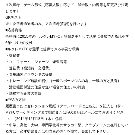
１次選考 ゲーム形式（応募人数に応じて、試合数・内容等を変更及び決定
します）
GKテスト
※１次選考通過者のみ、２次選考(面談)を行います。
■応募資格
合格時に2015年の「ルクレMYFC」登録選手として活動に参加できる現小学
6年生以上の女性
■ルクレMYFCが選手に提供できる事及び環境
・登録費
・ユニフォーム、ジャージ、練習着等
・遠征費（宿泊費・交通費）
・専用練習グラウンドの提供
・トレーニング施設の提供（一般スポーツジムの為、一般の方と共有）
・活動範囲付近に住居が無い場合の住まいの斡旋
・勤務する企業の斡旋
■申込み方法
履歴書またはセレクション用紙（ダウンロードは
こちら
）を記入し（株）
MYFCマーケティングまで郵送またはFAXまたはメールにてお送りくださ
い。（2014年12月18日（木）必着）
＊中学、高校、大学、専門学校等のサッカー部、クラブチームに在籍してい
る方は、必ず監督または担当者の許可を得て、参加して下さい。