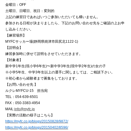
金曜日：OFF
土曜日、日曜日、祝日：変則的
上記の練習日であればいつご参加いただいても構いません。
参加される日程が決まりましたら、下記のお問い合わせ先をご確認の上お申
し込みください。
【練習場所】
MYFCサッカー場(静岡県焼津市田尻北1122-1)
【説明会】
練習参加時に併せて説明をさせていただきます。
【対象者】
新中学1年生(現小学6年生)〜新中学3年生(現中学2年生)の女の子
※小学5年生、中学3年生以上の選手に関しましては、ご相談下さい。
※初心者から経験者まで募集をしております。
【お問い合わせ先 】
ルクレMYFCU-15 担当宛
TEL：054-639-6501
FAX：050-3383-4954
MAIL:
info@myfc.jp
【実際の活動の様子はこちら】
https://myfc.co.jp/blogs/20150828/9872/
https://myfc.co.jp/blogs/20150402/8596/