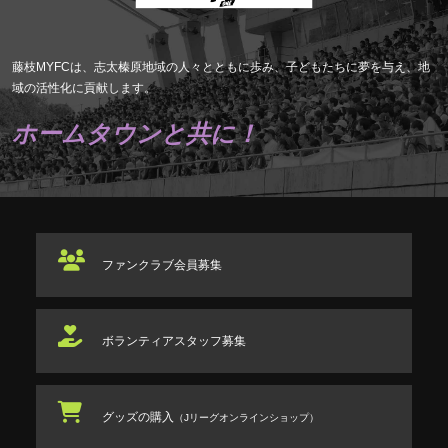
藤枝MYFCは、志太榛原地域の人々とともに歩み、子どもたちに夢を与え、地
域の活性化に貢献します。
ホームタウンと共に！
ファンクラブ
会員募集
ボランティアスタッフ
募集
グッズの購入
（Jリーグオンラインショップ）