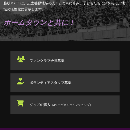
藤枝MYFCは、志太榛原地域の人々とともに歩み、子どもたちに夢を与え、地
域の活性化に貢献します。
ホームタウンと共に！
ファンクラブ
会員募集
ボランティアスタッフ
募集
グッズの購入
（Jリーグオンラインショップ）