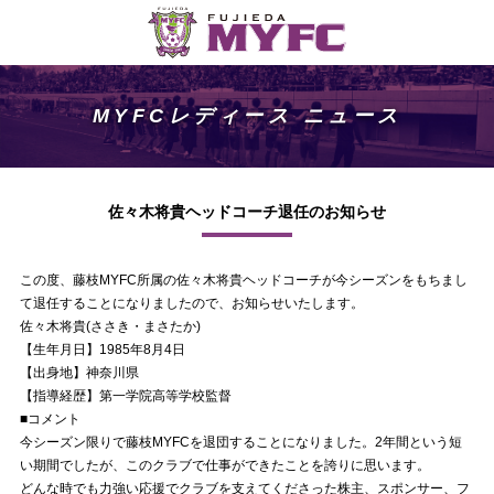
MYFCレディース ニュース
佐々木将貴ヘッドコーチ退任のお知らせ
この度、藤枝MYFC所属の佐々木将貴ヘッドコーチが今シーズンをもちまし
て退任することになりましたので、お知らせいたします。
佐々木将貴(ささき・まさたか)
【生年月日】1985年8月4日
【出身地】神奈川県
【指導経歴】第一学院高等学校監督
■コメント
今シーズン限りで藤枝MYFCを退団することになりました。2年間という短
い期間でしたが、このクラブで仕事ができたことを誇りに思います。
どんな時でも力強い応援でクラブを支えてくださった株主、スポンサー、フ