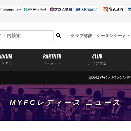
クラブ情報
シーズンシート・
ADIUM
PARTNER
CLUB
タジアム
パートナー
クラブ情報
藤枝MYFC
>
MYFCレ
MYFCレディース ニュース