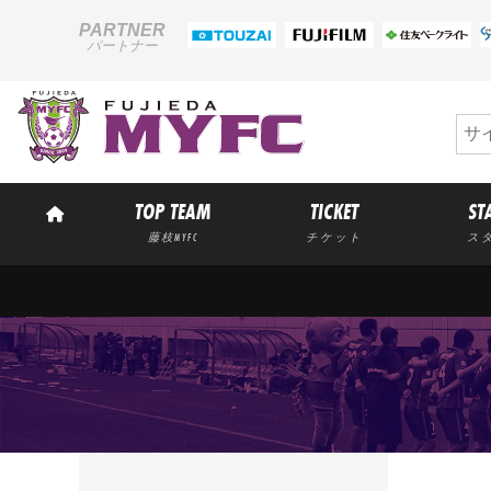
PARTNER
パートナー
TOP TEAM
TICKET
ST
藤枝MYFC
チケット
ス