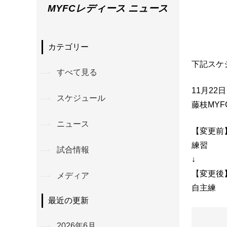
MYFCレディース ニュース
カテゴリー
下記スケ
すべて見る
11月22
スケジュール
藤枝MY
ニュース
【変更前
練習
試合情報
↓
【変更後
メディア
自主練
最近の更新
2026年6月