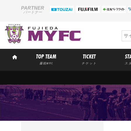
PARTNER
パートナー
TOP TEAM
TICKET
ST
藤枝MYFC
チケット
ス