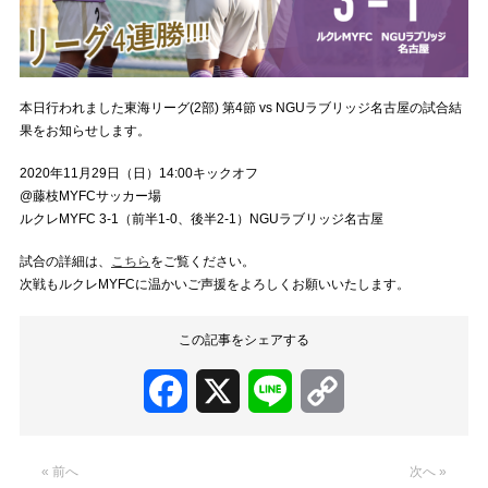
本日行われました東海リーグ(2部) 第4節 vs NGUラブリッジ名古屋の試合結
果をお知らせします。
2020年11月29日（日）14:00キックオフ
@藤枝MYFCサッカー場
ルクレMYFC 3-1（前半1-0、後半2-1）NGUラブリッジ名古屋
試合の詳細は、
こちら
をご覧ください。
次戦もルクレMYFCに温かいご声援をよろしくお願いいたします。
この記事をシェアする
Facebook
X
Line
Copy
Link
« 前へ
次へ »