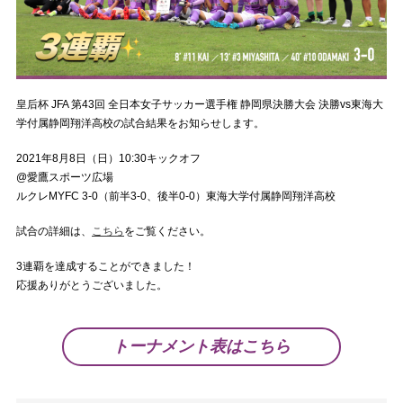
皇后杯 JFA 第43回 全日本女子サッカー選手権 静岡県決勝大会 決勝vs東海大
学付属静岡翔洋高校の試合結果をお知らせします。
2021年8月8日（日）10:30キックオフ
@愛鷹スポーツ広場
ルクレMYFC 3-0（前半3-0、後半0-0）東海大学付属静岡翔洋高校
試合の詳細は、
こちら
をご覧ください。
3連覇を達成することができました！
応援ありがとうございました。
トーナメント表はこちら