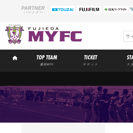
PARTNER
パートナー
TOP TEAM
TICKET
ST
藤枝MYFC
チケット
ス