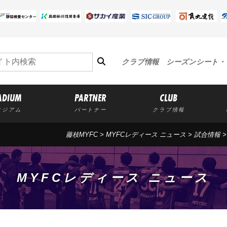
クラブ情報
シーズンシート・
ADIUM
PARTNER
CLUB
タジアム
パートナー
クラブ情報
藤枝MYFC
>
MYFCレディース ニュース
>
試合情報
MYFCレディース ニュース