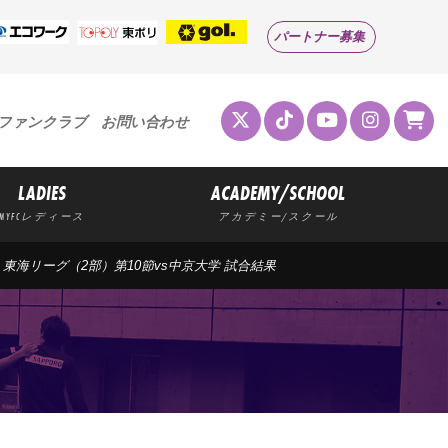
パートナー募集
ファンクラブ
お問い合わせ
LADIES
ACADEMY/SCHOOL
MYFCレディース
アカデミー/スクール
>
東海リーグ（2部）第10節vs中京大学 試合結果