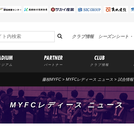
クラブ情報
シーズンシート・
ADIUM
PARTNER
CLUB
タジアム
パートナー
クラブ情報
藤枝MYFC
>
MYFCレディース ニュース
>
試合情報
MYFCレディース ニュース