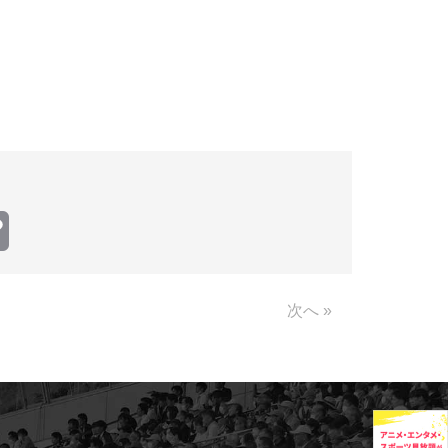
Copy
Link
次へ »