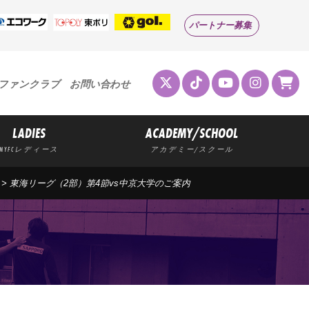
パートナー募集
ファンクラブ
お問い合わせ
LADIES
ACADEMY/SCHOOL
MYFCレディース
アカデミー/スクール
>
東海リーグ（2部）第4節vs中京大学のご案内