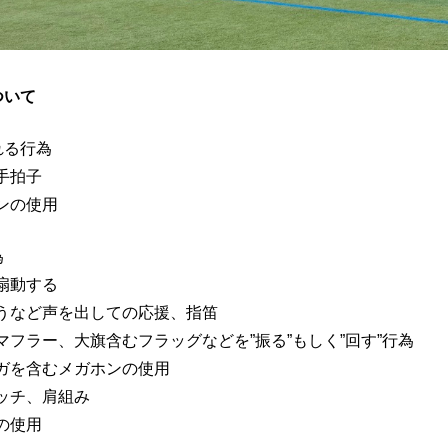
ついて
れる行為
手拍子
ンの使用
為
扇動する
うなど声を出しての応援、指笛
マフラー、大旗含むフラッグなどを”振る”もしく”回す”行為
ガを含むメガホンの使用
ッチ、肩組み
の使用