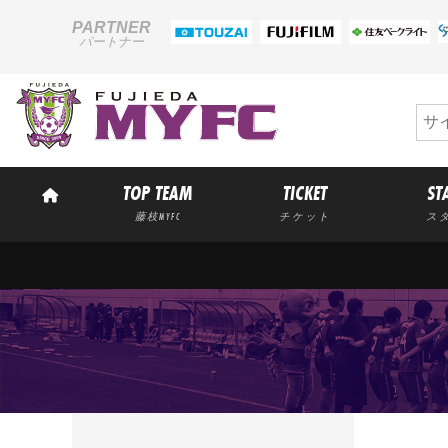
PARTNER
パートナー
TOP TEAM
TICKET
ST
藤枝MYFC
チケット
ス