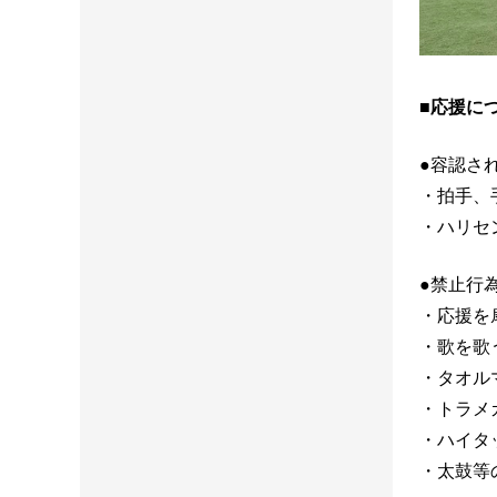
■応援に
●容認さ
・拍手、
・ハリセ
●禁止行
・応援を
・歌を歌
・タオル
・トラメ
・ハイタ
・太鼓等