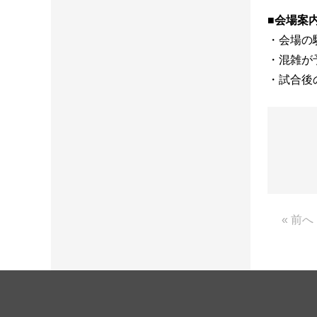
■会場案
・会場の
・混雑が
・試合後
« 前へ