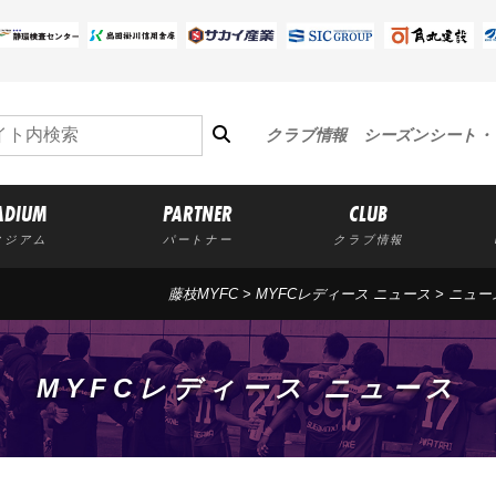
クラブ情報
シーズンシート・
ADIUM
PARTNER
CLUB
タジアム
パートナー
クラブ情報
藤枝MYFC
>
MYFCレディース ニュース
>
ニュー
MYFCレディース ニュース