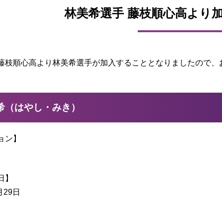
林美希選手 藤枝順心高より
藤枝順心高より林美希選手が加入することとなりましたので、
美希（はやし・みき）
ョン】
日】
月29日
】