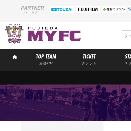
PARTNER
パートナー
TOP TEAM
TICKET
ST
藤枝MYFC
チケット
ス