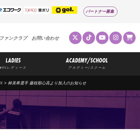
パートナー募集
ファンクラブ
お問い合わせ
LADIES
ACADEMY/SCHOOL
MYFCレディース
アカデミー/スクール
ス
>
林美希選手 藤枝順心高より加入のお知らせ