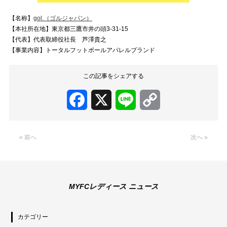
【名称】
gol.（ゴルジャパン）
【本社所在地】東京都三鷹市井の頭3-31-15
【代表】代表取締役社長 芦澤貴之
【事業内容】トータルフットボールアパレルブランド
この記事をシェアする
Facebook
X
Line
Copy
Link
« 前へ
次へ »
MYFCレディース ニュース
カテゴリー