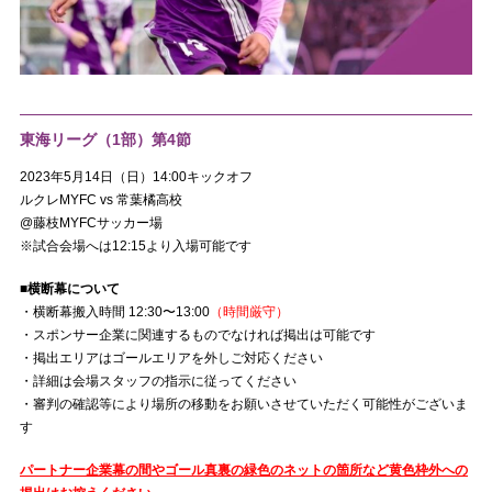
東海リーグ（1部）第4節
2023年5月14日（日）14:00キックオフ
ルクレMYFC vs 常葉橘高校
@藤枝MYFCサッカー場
※試合会場へは12:15より入場可能です
■横断幕について
・横断幕搬入時間 12:30〜13:00
（時間厳守）
・スポンサー企業に関連するものでなければ掲出は可能です
・掲出エリアはゴールエリアを外しご対応ください
・詳細は会場スタッフの指示に従ってください
・審判の確認等により場所の移動をお願いさせていただく可能性がございま
す
パートナー企業幕の間やゴール真裏の緑色のネットの箇所など黄色枠外への