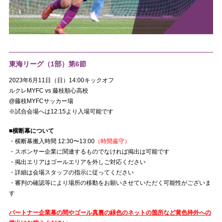
東海リーグ（1部）第6節
2023年6月11日（日）14:00キックオフ
ルクレMYFC vs 藤枝順心高校
@藤枝MYFCサッカー場
※試合会場へは12:15より入場可能です
■横断幕について
・横断幕搬入時間 12:30〜13:00
（時間厳守）
・スポンサー企業に関連するものでなければ掲出は可能です
・掲出エリアはゴールエリアを外しご対応ください
・詳細は会場スタッフの指示に従ってください
・審判の確認等により場所の移動をお願いさせていただく可能性がございま
す
パートナー企業幕の間やゴール真裏の緑色のネットの箇所など黄色枠外への