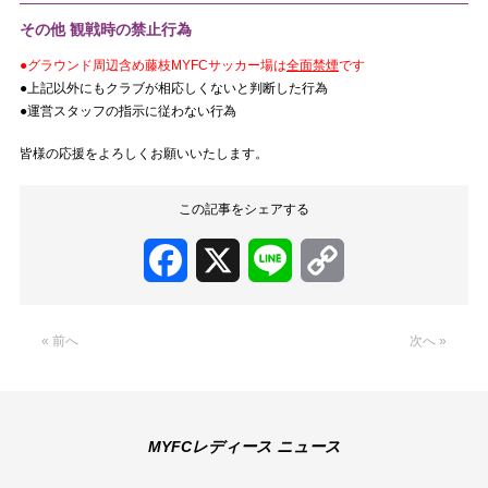
その他 観戦時の禁止行為
●グラウンド周辺含め藤枝MYFCサッカー場は
全面禁煙
です
●上記以外にもクラブが相応しくないと判断した行為
●運営スタッフの指示に従わない行為
皆様の応援をよろしくお願いいたします。
この記事をシェアする
Facebook
X
Line
Copy
Link
« 前へ
次へ »
MYFCレディース ニュース