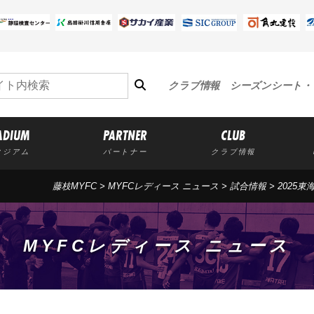
クラブ情報
シーズンシート・
ADIUM
PARTNER
CLUB
タジアム
パートナー
クラブ情報
藤枝MYFC
>
MYFCレディース ニュース
>
試合情報
>
2025
MYFCレディース ニュース