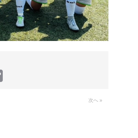
Copy
Link
次へ »