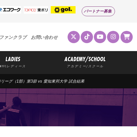
パートナー募集
ファンクラブ
お問い合わせ
LADIES
ACADEMY/SCHOOL
MYFCレディース
アカデミー/スクール
東海リーグ（1部）第3節 vs 愛知東邦大学 試合結果