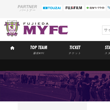
PARTNER
パートナー
TOP TEAM
TICKET
ST
藤枝MYFC
チケット
ス