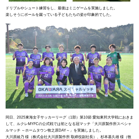
ドリブルやシュート練習をし、最後はミニゲームを実施しました。
楽しそうにボールを蹴っている子どもたちの姿が印象的でした。
同日、2025東海女子サッカーリーグ（1部）第10節 愛知東邦大学戦におきま
して、ルクレMYFCの公式戦では初となる冠マッチ「大川原製作所スペシャ
ルマッチ ～ホームタウン牧之原DAY～」を実施しました。
大川原綾乃 様（株式会社大川原製作所 取締役副社長）、杉本基久雄 様（牧