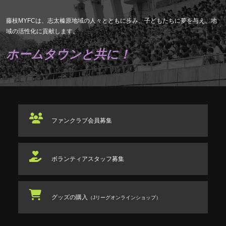
藤枝MYFCは、志太榛原地域の人々とともに歩み、子どもたちに夢を与え、地
域の活性化に貢献します。
ホームタウンと共に！
ファンクラブ
会員募集
ボランティアスタッフ
募集
グッズの購入
（Jリーグオンラインショップ）