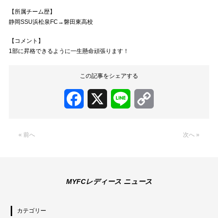
【所属チーム歴】
静岡SSU浜松泉FC→磐田東高校
【コメント】
1部に昇格できるように一生懸命頑張ります！
この記事をシェアする
Facebook
X
Line
Copy
Link
« 前へ
次へ »
MYFCレディース ニュース
カテゴリー