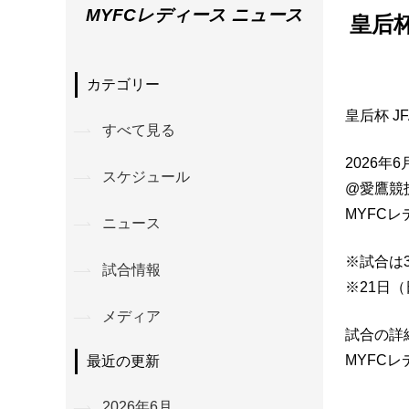
MYFCレディース ニュース
皇后杯
カテゴリー
皇后杯 J
すべて見る
2026年
スケジュール
@愛鷹競
MYFCレ
ニュース
※試合は
試合情報
※21日
メディア
試合の詳
MYFC
最近の更新
2026年6月