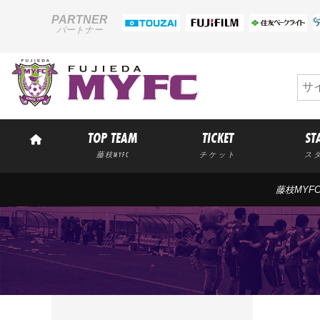
PARTNER
パートナー
TOP TEAM
TICKET
ST
藤枝MYFC
チケット
ス
藤枝MYF