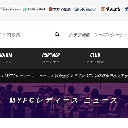
クラブ情報
シーズンシート・
ADIUM
PARTNER
CLUB
タジアム
パートナー
クラブ情報
C
>
MYFCレディース ニュース
>
試合情報
>
皇后杯 JFA 第48回全日本女子
MYFCレディース ニュース