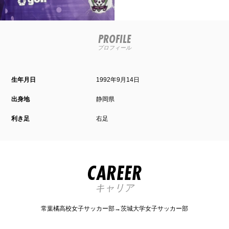
PROFILE
プロフィール
生年月日
1992年9月14日
出身地
静岡県
利き足
右足
CAREER
キャリア
常葉橘高校女子サッカー部→茨城大学女子サッカー部