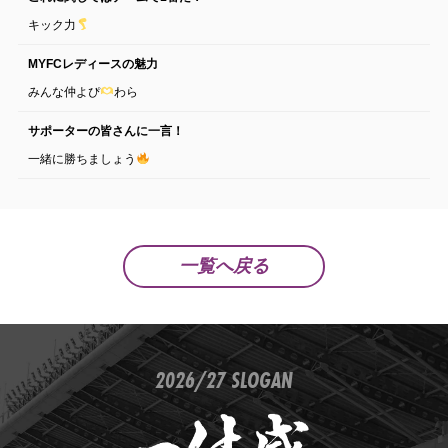
キック力
MYFCレディースの魅力
みんな仲よぴ
わら
サポーターの皆さんに一言！
一緒に勝ちましょう
一覧へ戻る
2026/27 SLOGAN