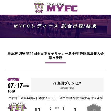
MYFCレディース 試合日程/結果
皇后杯 JFA 第44回全日本女子サッカー選手権 静岡県決勝大会
準々決勝
HOME
07
17
島田プリンセス
VS
/
[SUN]
草薙球技場
14:00
皇后杯 JFA 第44回全日本女子サッカー選手権 静岡県決勝大会 準々決勝
11
1
6
1
前半