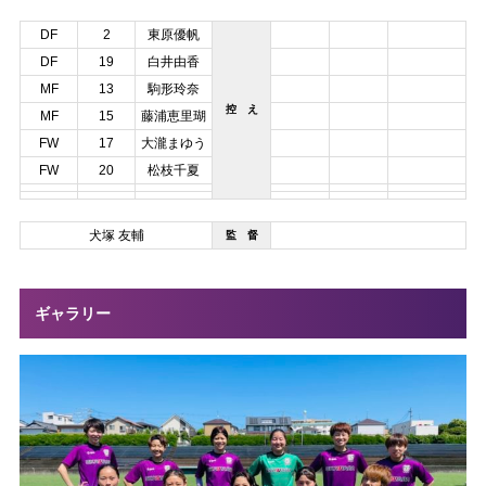
DF
2
東原優帆
DF
19
白井由香
MF
13
駒形玲奈
控 え
MF
15
藤浦恵里瑚
FW
17
大瀧まゆう
FW
20
松枝千夏
犬塚 友輔
監 督
ギャラリー