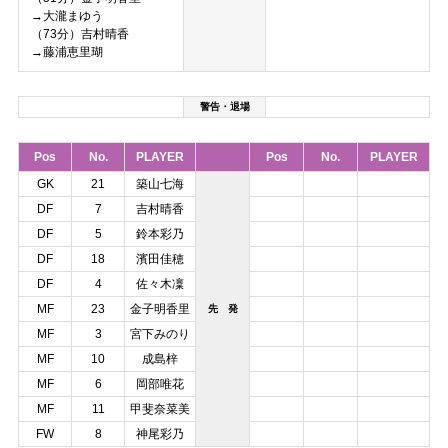
→大瀧まゆう
（73分）吉村晴香
→藤浦恵里瑚
警告・退場
Pos
No.
PLAYER
Pos
No.
PLAYER
GK
21
築山七海
DF
7
吉村晴香
DF
5
鈴本彩乃
DF
18
濱田佳穂
DF
4
佐々木凜
MF
23
金子明香里
先 発
MF
3
宮下みのり
MF
10
成島梓
MF
6
岡部唯花
MF
11
甲斐奈菜美
FW
8
神尾彩乃