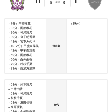
5
0
後半
（7分）岡部唯花
（19分）
（32分）岡部唯花
（36分）神尾彩乃
（39分）金子明香里
（41分）宮下みのり
（40+2分）甲斐奈菜美
得点者
（42分）甲斐奈菜美
（59分）岡部唯花
（66分）白井由香
（79分）松枝千夏
（83分）藤浦恵里瑚
（51分）鈴本彩乃
→白井由香
（51分）神尾彩乃
→松枝千夏
（51分）濱田佳穂
交代
→東原優帆
（51分）金子明香里