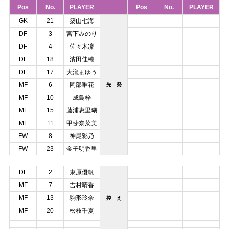
Pos
No.
PLAYER
Pos
No.
PLAYER
GK
21
築山七海
DF
3
宮下みのり
DF
4
佐々木凜
DF
18
濱田佳穂
DF
17
大瀧まゆう
MF
6
岡部唯花
先 発
MF
10
成島梓
MF
15
藤浦恵里瑚
MF
11
甲斐奈菜美
FW
8
神尾彩乃
FW
23
金子明香里
DF
2
東原優帆
MF
7
吉村晴香
MF
13
駒形玲奈
控 え
MF
20
松枝千夏