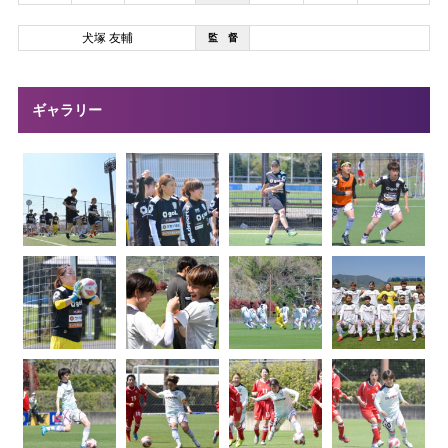
犬塚 友輔
監 督
ギャラリー