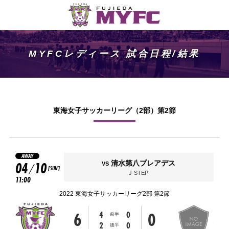
MYFCレディース 試合日程/結果
東海女子サッカーリーグ（2部）第2節
AWAY
04
10
清水第八プレアデス
VS
/
[SUN]
J-STEP
11:00
2022 東海女子サッカーリーグ2部 第2節
6
0
4
0
前半
2
0
後半