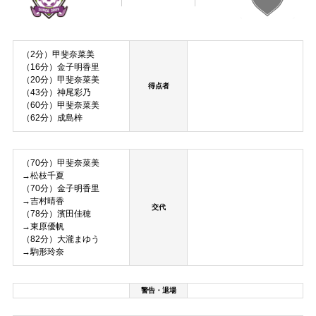
（2分）甲斐奈菜美
（16分）金子明香里
（20分）甲斐奈菜美
得点者
（43分）神尾彩乃
（60分）甲斐奈菜美
（62分）成島梓
（70分）甲斐奈菜美
→松枝千夏
（70分）金子明香里
→吉村晴香
交代
（78分）濱田佳穂
→東原優帆
（82分）大瀧まゆう
→駒形玲奈
警告・退場