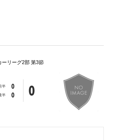
カーリーグ2部 第3節
0
0
前半
0
後半