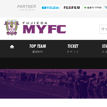
PARTNER
パートナー
TOP TEAM
TICKET
ST
藤枝MYFC
チケット
ス