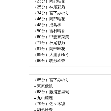
（23分）岡部唯花
（25分）神尾彩乃
（34分）宮下みのり
（46分）岡部唯花
（48分）成島梓
（50分）吉村晴香
（60分）甲斐奈菜美
（71分）神尾彩乃
（81分）岡部唯花
（85分）大瀧まゆう
（86分）駒形玲奈
（65分）宮下みのり
→東原優帆
（68分）藤浦恵里瑚
→丸山姫麗
（79分）佐々木凜
→駒形玲奈