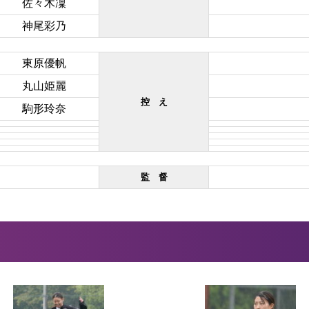
佐々木凜
神尾彩乃
東原優帆
丸山姫麗
控 え
駒形玲奈
監 督