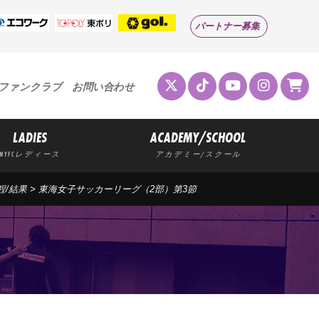
パートナー募集
ファンクラブ
お問い合わせ
LADIES
ACADEMY/SCHOOL
MYFCレディース
アカデミー/スクール
程/結果
> 東海女子サッカーリーグ（2部）第3節
果