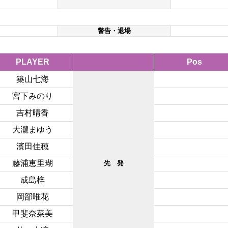
警告・退場
PLAYER
Pos
築山七海
宮下みのり
吉村晴香
大瀧まゆう
濱田佳穂
藤浦恵里瑚
先 発
成島梓
岡部唯花
甲斐奈菜美