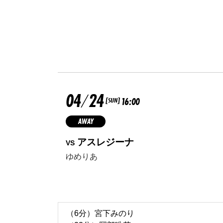
04
24
/
16:00
[SUN]
AWAY
アスレジーナ
VS
ゆめりあ
（6分）宮下みのり