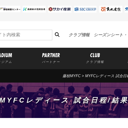
クラブ情報
シーズンシート・
ADIUM
PARTNER
CLUB
タジアム
パートナー
クラブ情報
藤枝MYFC
>
MYFCレディース 試合日
MYFCレディース 試合日程/結