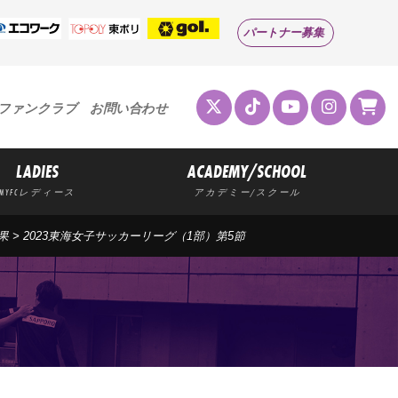
パートナー募集
ファンクラブ
お問い合わせ
LADIES
ACADEMY/SCHOOL
MYFCレディース
アカデミー/スクール
果
> 2023東海女子サッカーリーグ（1部）第5節
果