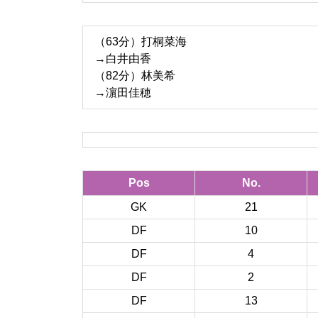
（63分）打桐菜海
→白井由香
（82分）林美希
→濵田佳穂
Pos
No.
GK
21
DF
10
DF
4
DF
2
DF
13