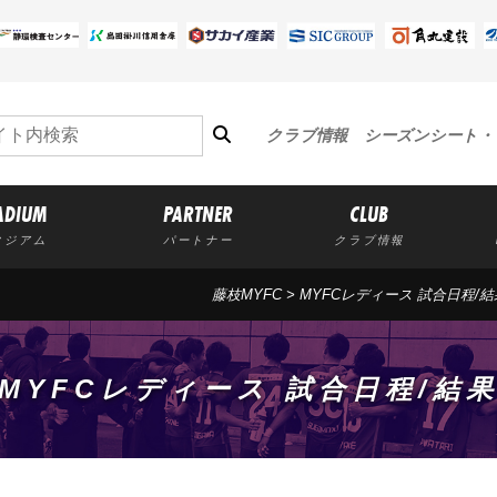
クラブ情報
シーズンシート・
ADIUM
PARTNER
CLUB
タジアム
パートナー
クラブ情報
藤枝MYFC
>
MYFCレディース 試合日程/結
MYFCレディース 試合日程/結