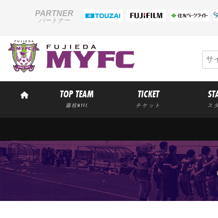
PARTNER
パートナー
TOP TEAM
TICKET
ST
藤枝MYFC
チケット
ス