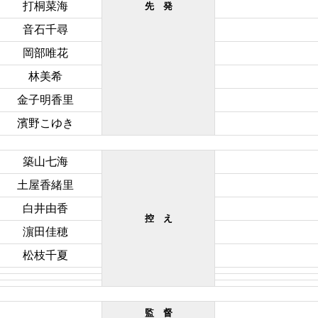
打桐菜海
先 発
音石千尋
岡部唯花
林美希
金子明香里
濱野こゆき
築山七海
土屋香緒里
白井由香
控 え
濵田佳穂
松枝千夏
監 督