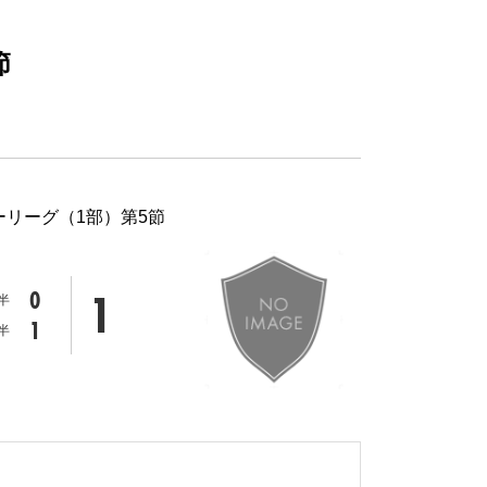
節
ーリーグ（1部）第5節
1
0
半
1
半