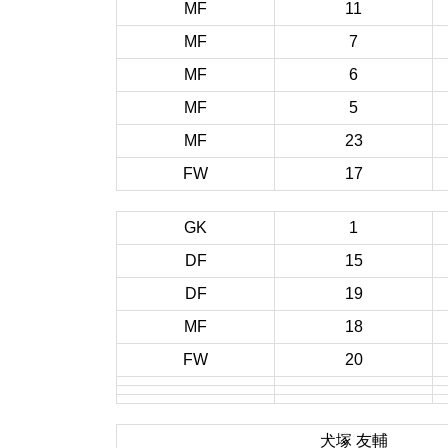
MF
11
MF
7
MF
6
MF
5
MF
23
FW
17
GK
1
DF
15
DF
19
MF
18
FW
20
犬塚 友輔