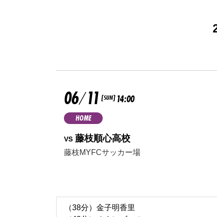
06
11
/
14:00
[SUN]
HOME
藤枝順心高校
VS
藤枝MYFCサッカー場
（38分）金子明香里