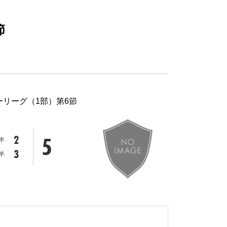
節
ーリーグ（1部）第6節
5
2
半
3
半