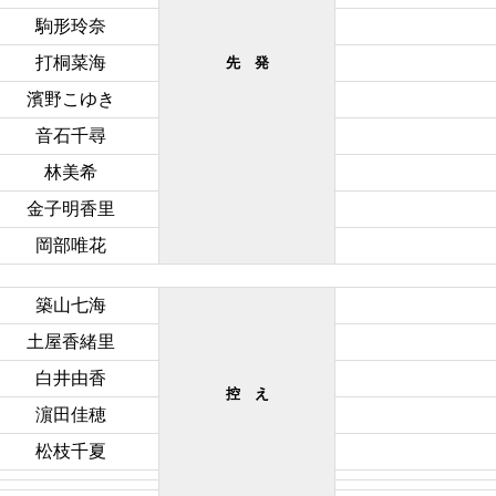
駒形玲奈
打桐菜海
先 発
濱野こゆき
音石千尋
林美希
金子明香里
岡部唯花
築山七海
土屋香緒里
白井由香
控 え
濵田佳穂
松枝千夏