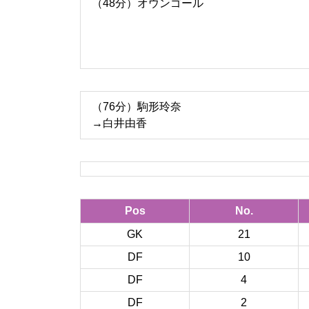
（48分）オウンゴール
（76分）駒形玲奈
→白井由香
Pos
No.
GK
21
DF
10
DF
4
DF
2