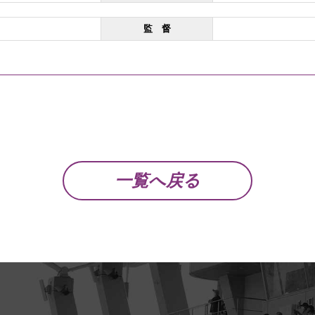
監 督
一覧へ戻る