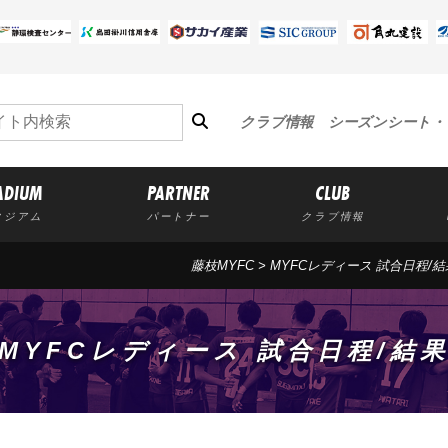
クラブ情報
シーズンシート・
ADIUM
PARTNER
CLUB
タジアム
パートナー
クラブ情報
藤枝MYFC
>
MYFCレディース 試合日程/結
MYFCレディース 試合日程/結