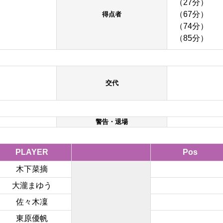
（27分）
（67分）
得点者
（74分）
（85分）
交代
警告・退場
PLAYER
Pos
木下菜摘
大瀧まゆう
佐々木凜
東原優帆