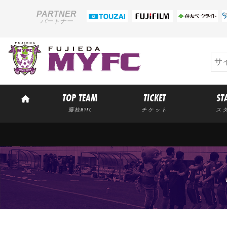
PARTNER
パートナー
TOP TEAM
TICKET
ST
藤枝MYFC
チケット
ス