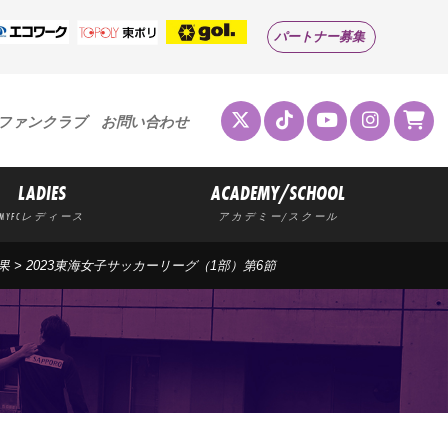
パートナー募集
ファンクラブ
お問い合わせ
LADIES
ACADEMY/SCHOOL
MYFCレディース
アカデミー/スクール
果
> 2023東海女子サッカーリーグ（1部）第6節
果