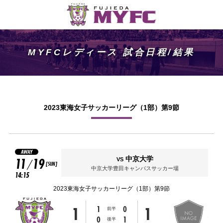
MYFCレディース 試合日程/結果
2023東海女子サッカーリーグ（1部）第9節
AWAY
11
19
中京大学
VS
/
[SUN]
中京大学豊田キャンパスサッカー場
14:15
2023東海女子サッカーリーグ（1部）第9節
1
1
1
0
前半
0
1
後半