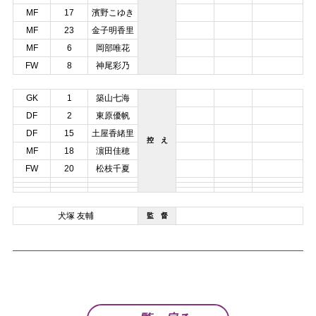
MF
17
濱野こゆき
MF
23
金子明香里
MF
6
岡部唯花
FW
8
神尾彩乃
GK
1
築山七海
DF
2
東原優帆
DF
15
土屋香緒里
控 え
MF
18
濵田佳穂
FW
20
松枝千夏
犬塚 友輔
監 督