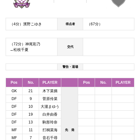
（4分）濱野こゆき
（67分）
得点者
（72分）神尾彩乃
交代
→松枝千夏
警告・退場
Pos
No.
PLAYER
Pos
No.
PLAYER
GK
21
木下菜摘
DF
9
菅原伶菜
DF
10
大瀧まゆう
DF
19
白井由香
DF
13
駒形玲奈
MF
11
打桐菜海
先 発
MF
7
音石千尋