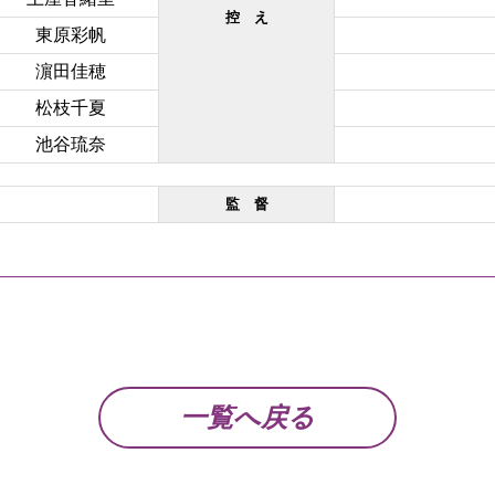
控 え
東原彩帆
濵田佳穂
松枝千夏
池谷琉奈
監 督
一覧へ戻る