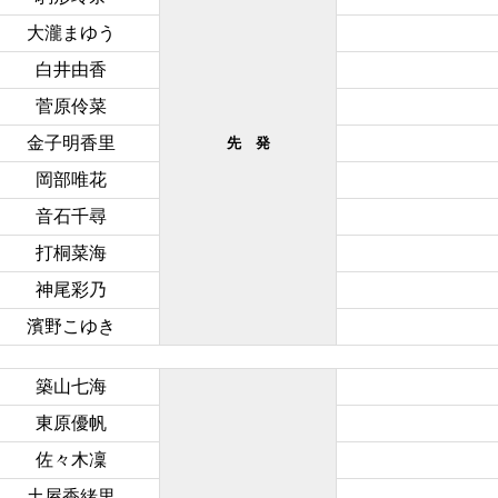
大瀧まゆう
白井由香
菅原伶菜
金子明香里
先 発
岡部唯花
音石千尋
打桐菜海
神尾彩乃
濱野こゆき
築山七海
東原優帆
佐々木凜
土屋香緒里