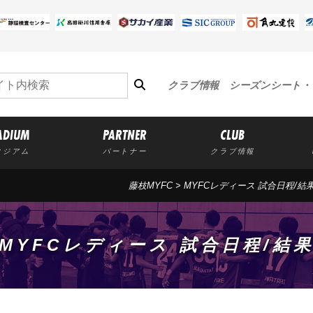
クラブ情報
シーズンシート・
ADIUM
PARTNER
CLUB
タジアム
パートナー
クラブ情報
藤枝MYFC
>
MYFCレディース 試合日程/結
MYFCレディース 試合日程/結