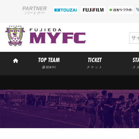
PARTNER
パートナー
TOP TEAM
TICKET
ST
藤枝MYFC
チケット
ス