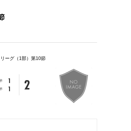
節
ーリーグ（1部）第10節
2
1
半
1
半