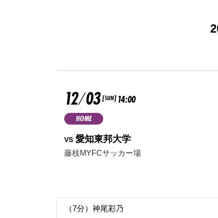
12
03
/
14:00
[SUN]
HOME
愛知東邦大学
VS
藤枝MYFCサッカー場
（7分）神尾彩乃