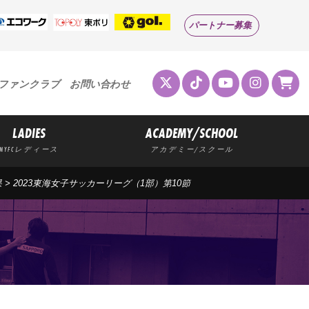
パートナー募集
ファンクラブ
お問い合わせ
LADIES
ACADEMY/SCHOOL
MYFCレディース
アカデミー/スクール
果
> 2023東海女子サッカーリーグ（1部）第10節
果