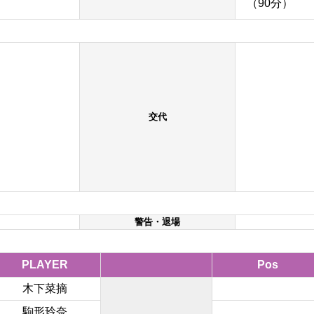
（90分）
交代
警告・退場
PLAYER
Pos
木下菜摘
駒形玲奈