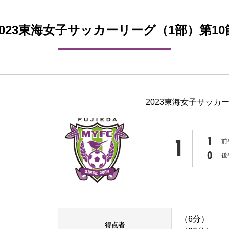
2023東海女子サッカーリーグ（1部）第10
2023東海女子サッカ
1
1
前
0
後
（6分）
得点者