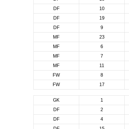
DF
10
DF
19
DF
9
MF
23
MF
6
MF
7
MF
11
FW
8
FW
17
GK
1
DF
2
DF
4
DF
15