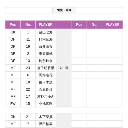
警告・退場
Pos
No.
PLAYER
Pos
No.
PLAYER
GK
1
築山七海
DF
11
打桐菜海
DF
19
白井由香
DF
2
東原優帆
DF
13
駒形玲奈
MF
23
金子明香里
先 発
MF
6
岡部唯花
MF
10
佐々木凜
MF
22
菅原伶菜
MF
17
濱野こゆき
FW
15
小池真理
GK
21
木下菜摘
MF
7
野田桜菜