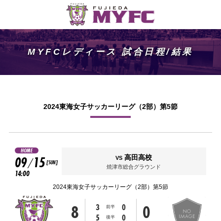
MYFCレディース 試合日程/結果
2024東海女子サッカーリーグ（2部）第5節
HOME
09
15
高田高校
VS
/
[SUN]
焼津市総合グラウンド
14:00
2024東海女子サッカーリーグ（2部）第5節
8
0
3
0
前半
5
0
後半