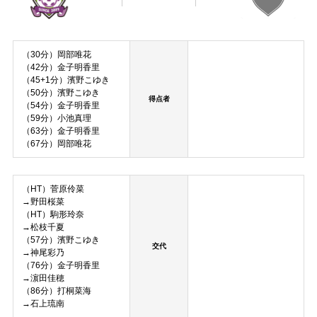
（30分）岡部唯花
（42分）金子明香里
（45+1分）濱野こゆき
（50分）濱野こゆき
得点者
（54分）金子明香里
（59分）小池真理
（63分）金子明香里
（67分）岡部唯花
（HT）菅原伶菜
→野田桜菜
（HT）駒形玲奈
→松枝千夏
（57分）濱野こゆき
交代
→神尾彩乃
（76分）金子明香里
→濵田佳穂
（86分）打桐菜海
→石上琉南