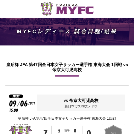
MYFCレディース 試合日程/結果
皇后杯 JFA 第47回全日本女子サッカー選手権 東海大会 1回戦 vs
帝京大可児高校
AWAY
09
06
帝京大可児高校
VS
/
[SAT]
新日本ガス球技メドウ
15:00
皇后杯 JFA 第47回全日本女子サッカー選手権 東海大会 1回戦
7
0
5
0
前半