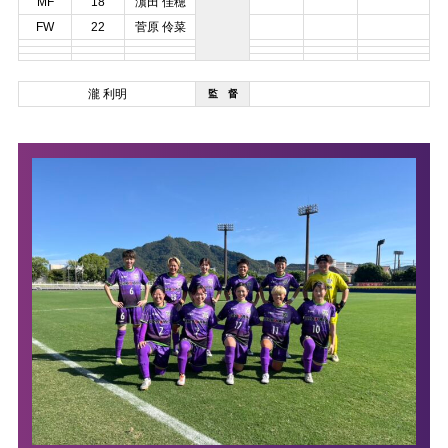
MF
18
濵田 佳穂
FW
22
菅原 伶菜
瀧 利明
監 督