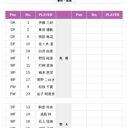
警告・退場
Pos
No.
PLAYER
Pos
No.
PLAYER
GK
1
伊藤 三紗
DF
2
東原 優帆
DF
6
岡部 唯花
DF
10
佐々木 凜
DF
19
白井 由香
MF
7
野田 桜菜
先 発
MF
11
打桐 菜海
MF
15
橋本 恵里
MF
17
濱野 こゆき
FW
9
松枝 千夏
FW
23
金子 明香里
DF
13
駒形 玲奈
MF
14
成島 梓
MF
16
石上 琉南
控 え