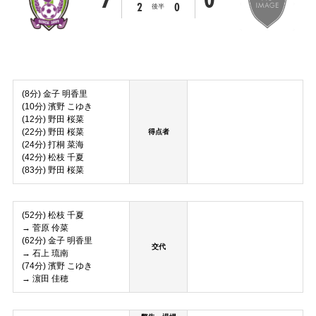
2
0
後半
(8分) 金子 明香里
(10分) 濱野 こゆき
(12分) 野田 桜菜
(22分) 野田 桜菜
得点者
(24分) 打桐 菜海
(42分) 松枝 千夏
(83分) 野田 桜菜
(52分) 松枝 千夏
→ 菅原 伶菜
(62分) 金子 明香里
交代
→ 石上 琉南
(74分) 濱野 こゆき
→ 濵田 佳穂