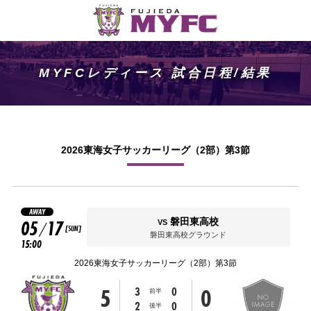
MYFCレディース 試合日程/結果
2026東海女子サッカーリーグ（2部）第3節
AWAY
05
17
磐田東高校
VS
/
[SUN]
磐田東高校グラウンド
15:00
2026東海女子サッカーリーグ（2部）第3節
5
0
3
0
前半
2
0
後半