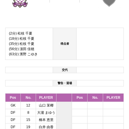
(2分) 松枝 千夏
(18分) 松枝 千夏
(35分) 松枝 千夏
得点者
(56分) 濵田 佳穂
(63分) 濱野 こゆき
交代
警告・退場
Pos
No.
PLAYER
Pos
No.
PLAYER
GK
12
山口 茉椰
DF
8
大瀧 まゆう
DF
15
橋本 恵里
DF
19
白井 由香