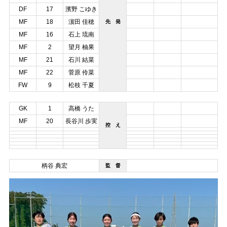
DF
17
濱野 こゆき
MF
18
濵田 佳穂
先 発
MF
16
石上 琉南
MF
2
望月 柚果
MF
21
石川 結菜
MF
22
菅原 伶菜
FW
9
松枝 千夏
GK
1
高橋 うた
MF
20
長谷川 歩実
控 え
柄谷 典宏
監 督