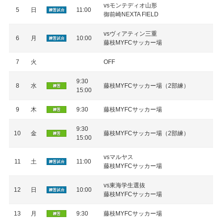
vsモンテディオ山形
5
日
11:00
御前崎NEXTA FIELD
vsヴィアティン三重
6
月
10:00
藤枝MYFCサッカー場
7
火
OFF
9:30
8
水
藤枝MYFCサッカー場（2部練）
15:00
9
木
9:30
藤枝MYFCサッカー場
9:30
10
金
藤枝MYFCサッカー場（2部練）
15:00
vsマルヤス
11
土
11:00
藤枝MYFCサッカー場
vs東海学生選抜
12
日
10:00
藤枝MYFCサッカー場
13
月
9:30
藤枝MYFCサッカー場