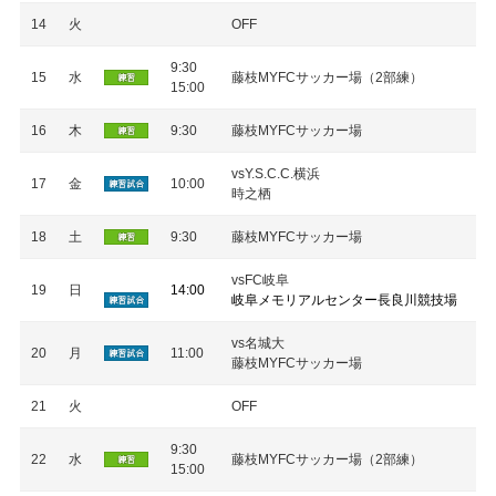
14
火
OFF
9:30
15
水
藤枝MYFCサッカー場（2部練）
15:00
16
木
9:30
藤枝MYFCサッカー場
vsY.S.C.C.横浜
17
金
10:00
時之栖
18
土
9:30
藤枝MYFCサッカー場
vsFC岐阜
19
日
14:00
岐阜メモリアルセンター長良川競技場
vs名城大
20
月
11:00
藤枝MYFCサッカー場
21
火
OFF
9:30
22
水
藤枝MYFCサッカー場（2部練）
15:00