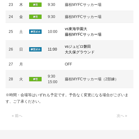
23
木
9:30
藤枝MYFCサッカー場
24
金
9:30
藤枝MYFCサッカー場
vs東海学園大
25
土
10:00
藤枝MYFCサッカー場
vsジュビロ磐田
26
日
11:00
大久保グラウンド
27
月
OFF
9:30
28
火
藤枝MYFCサッカー場（2部練）
15:00
※時間・会場等はいずれも予定です。予告なく変更になる場合がございま
す、ご了承ください。
« 前へ
次へ »