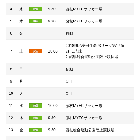
4
水
9:30
藤枝MYFCサッカー場
5
木
9:30
藤枝MYFCサッカー場
6
金
移動
2018明治安田生命J3リーグ第17節
7
土
18:00
vsFC琉球
沖縄県総合運動公園陸上競技場
8
日
移動
9
月
OFF
10
火
OFF
11
水
10:00
藤枝MYFCサッカー場
12
木
9:30
藤枝MYFCサッカー場
13
金
9:30
藤枝総合運動公園陸上競技場