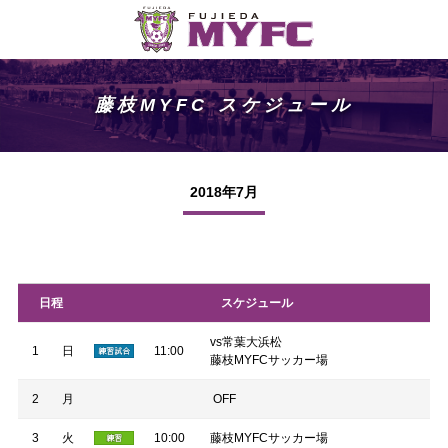
藤枝MYFC スケジュール
2018年7月
日程
スケジュール
vs常葉大浜松
1
日
11:00
藤枝MYFCサッカー場
2
月
OFF
3
火
10:00
藤枝MYFCサッカー場