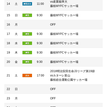
vs産業能率大
14
土
11:00
藤枝MYFCサッカー場
15
日
9:30
藤枝MYFCサッカー場
16
月
OFF
17
火
9:30
藤枝MYFCサッカー場
18
水
9:30
藤枝MYFCサッカー場
19
木
9:30
藤枝MYFCサッカー場
20
金
9:30
藤枝MYFCサッカー場
2018明治安田生命J3リーグ第19節
21
土
17:00
vsカターレ富山
藤枝総合運動公園サッカー場
22
日
OFF
23
月
OFF