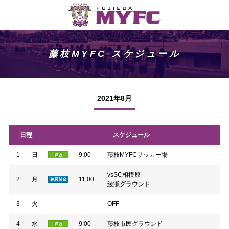
藤枝MYFC スケジュール
2021年8月
日程
スケジュール
1
日
9:00
藤枝MYFCサッカー場
vsSC相模原
2
月
11:00
綾瀬グラウンド
3
火
OFF
4
水
9:00
藤枝市民グラウンド