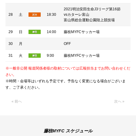
2021明治安田生命J3リーグ第16節
28
土
18:30
vsカターレ富山
富山県総合運動公園陸上競技場
29
日
14:00
藤枝MYFCサッカー場
30
月
OFF
31
火
9:00
藤枝MYFCサッカー場
※一般非公開 報道関係者様の取材については広報担当までお問い合わせくだ
さい。
※時間・会場等はいずれも予定です。予告なく変更になる場合がございま
す、ご了承ください。
« 前へ
次へ »
藤枝MYFC スケジュール