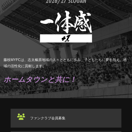
2026/27 SLOGAN
藤枝MYFCは、志太榛原地域の人々とともに歩み、子どもたちに夢を与え、地
域の活性化に貢献します。
ホームタウンと共に！
ファンクラブ
会員募集