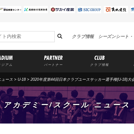
クラブ情報
シーズンシート・
ADIUM
PARTNER
CLUB
タジアム
パートナー
クラブ情報
ニュース
>
U-18
>
2020年度第44回日本クラブユースサッカー選手権(U-18)
アカデミー/スクール ニュース