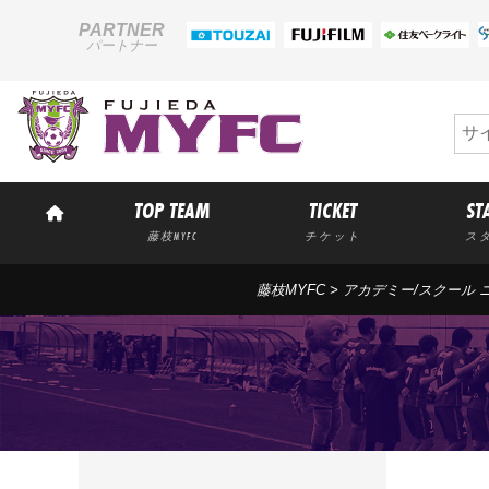
PARTNER
パートナー
TOP TEAM
TICKET
ST
藤枝MYFC
チケット
ス
藤枝MYFC
>
アカデミー/スクール 