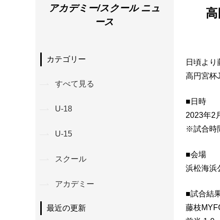
アカデミー/スクール ニュ
高
ース
カテゴリー
日頃より
高円宮杯J
すべて見る
■日時
U-18
2023年
※試合時
U-15
■会場
スクール
浜松海浜
アカデミー
■試合結
藤枝MYFC
最近の更新