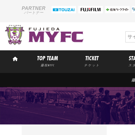
PARTNER
パートナー
TOP TEAM
TICKET
ST
藤枝MYFC
チケット
ス
藤