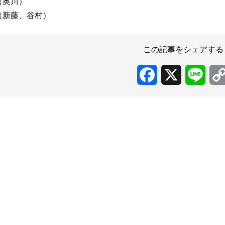
0（奥川）
0（新藤、谷村）
この記事をシェアする
Facebook
X
Line