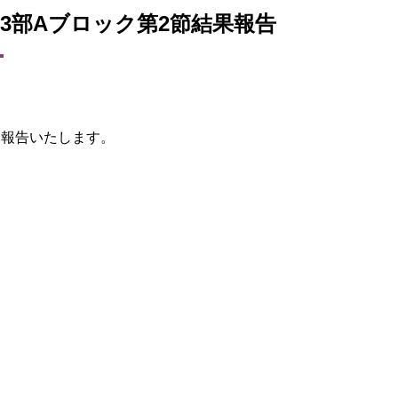
岡 3部Aブロック第2節結果報告
。
果を報告いたします。