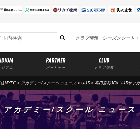
クラブ情報
シーズンシート・
ADIUM
PARTNER
CLUB
タジアム
パートナー
クラブ情報
枝MYFC
>
アカデミー/スクール ニュース
>
U-15
>
高円宮杯JFA U-15サ
アカデミー/スクール ニュース