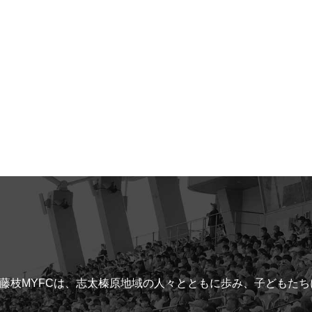
藤枝MYFCは、志太榛原地域の人々とともに歩み、子どもた