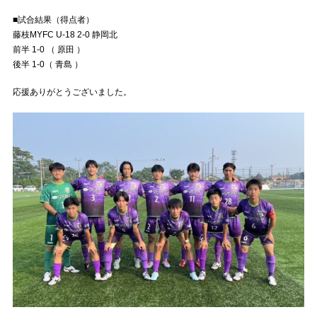
■試合結果（得点者）
藤枝MYFC U-18 2-0 静岡北
前半 1-0 （ 原田 ）
後半 1-0（ 青島 ）
応援ありがとうございました。