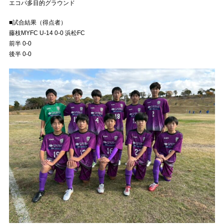
エコパ多目的グラウンド
■試合結果（得点者）
藤枝MYFC U-14 0-0 浜松FC
前半 0-0
後半 0-0