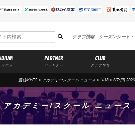
クラブ情報
シーズンシート・
ADIUM
PARTNER
CLUB
タジアム
パートナー
クラブ情報
藤枝MYFC
>
アカデミー/スクール ニュース
>
U-18
>
6/7(日) 
アカデミー/スクール ニュース