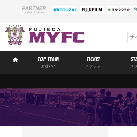
PARTNER
パートナー
TOP TEAM
TICKET
ST
藤枝MYFC
チケット
ス