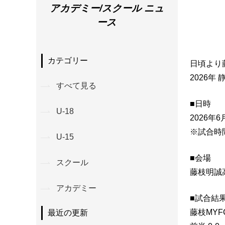
アカデミー/スクール ニュ
ース
カテゴリー
日頃より
2026年
すべて見る
■日時
U-18
2026年
※試合時
U-15
■会場
スクール
藤枝明誠
アカデミー
■試合結
藤枝MYFC
最近の更新