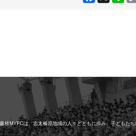
藤枝MYFCは、志太榛原地域の人々とともに歩み、子どもた