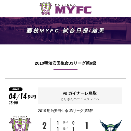
藤枝MYFC 試合日程/結果
2019明治安田生命J3リーグ第6節
AWAY
04
14
ガイナーレ鳥取
VS
/
[SUN]
とりぎんバードスタジアム
13:00
2019 明治安田生命 J3リーグ 第6節
2
1
1
0
前半
1
1
後半