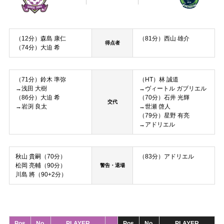
（12分）森島 康仁
（81分）西山 雄介
得点者
（74分）大迫 希
（71分）鈴木 準弥
（HT）林 誠道
→浅田 大樹
→ヴィートル ガブリエル
（86分）大迫 希
（70分）石井 光輝
交代
→岩渕 良太
→世瀬 啓人
（79分）星野 有亮
→アドリエル
秋山 貴嗣（70分）
（83分）アドリエル
松岡 亮輔（90分）
警告・退場
川島 將（90+2分）
Pos
No.
PLAYER
Pos
No.
PLAYER