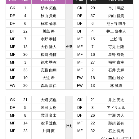
GK
1
杉本 拓也
GK
29
市川 暉記
DF
4
秋山 貴嗣
DF
37
内山 裕貴
DF
6
秋本 倫孝
DF
6
池ヶ谷 颯斗
DF
22
川島 將
DF
4
井上 黎生人
MF
7
水野 泰輔
MF
15
上松 瑛
MF
13
大竹 隆人
MF
7
可児 壮隆
先発
MF
30
松岡 亮輔
MF
16
星野 有亮
MF
3
鈴木 準弥
MF
27
福村 貴幸
MF
33
安藤 由翔
MF
2
石井 光輝
MF
10
大迫 希
FW
18
西山 雄介
FW
20
森島 康仁
FW
13
林 誠道
GK
21
大畑 拓也
GK
21
井上 亮太
DF
5
浅田 大樹
DF
3
アドリエル
MF
8
岩渕 良太
DF
26
世瀬 啓人
MF
14
谷澤 達也
MF
22
那須 甚有
控え
MF
23
片岡 爽
MF
32
石上 将馬
ヴィートル ガブリ