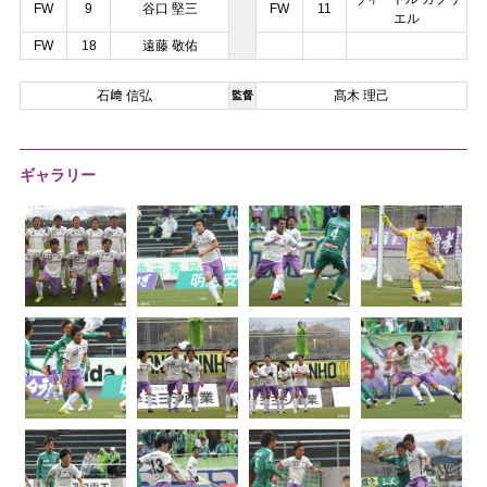
FW
9
谷口 堅三
FW
11
エル
FW
18
遠藤 敬佑
石﨑 信弘
髙木 理己
監督
ギャラリー