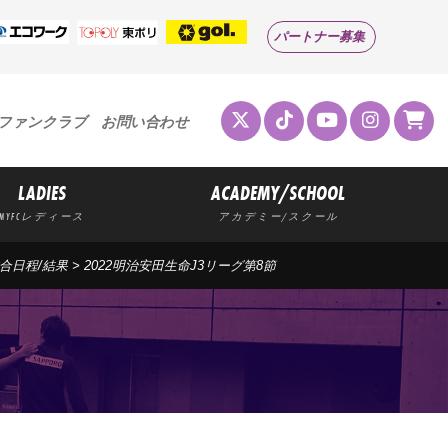
パートナー募集
ファンクラブ
お問い合わせ
LADIES
ACADEMY/SCHOOL
MYFCレディース
アカデミー/スクール
試合日程/結果
> 2022明治安田生命J3リーグ第8節