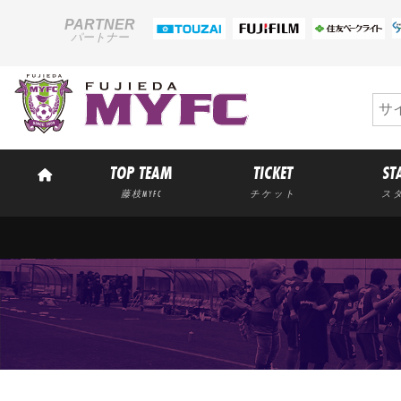
PARTNER
パートナー
TOP TEAM
TICKET
ST
藤枝MYFC
チケット
ス