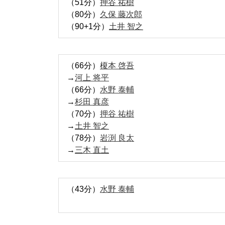
（51分）
押谷 祐樹
（80分）
久保 藤次郎
（90+1分）
土井 智之
（66分）
榎本 啓吾
→
河上 将平
（66分）
水野 泰輔
→
杉田 真彦
（70分）
押谷 祐樹
→
土井 智之
（78分）
岩渕 良太
→
三木 直土
（43分）
水野 泰輔