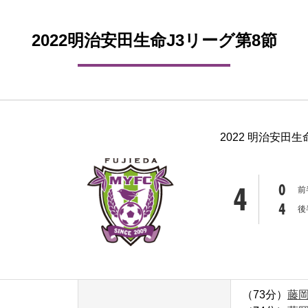
2022明治安田生命J3リーグ第8節
2022 明治安田生
4
0
前
4
後
（73分）
藤岡