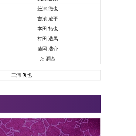
舩津 徹也
吉濱 遼平
本田 拓也
村田 透馬
藤岡 浩介
畑 潤基
三浦 俊也