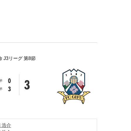
命 J3リーグ 第8節
3
0
半
3
半
 浩介