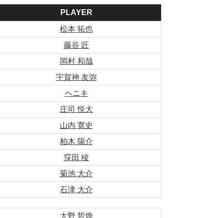
PLAYER
松本 拓也
藤谷 匠
岡村 和哉
宇賀神 友弥
ヘニキ
庄司 悦大
山内 寛史
柏木 陽介
窪田 稜
菊池 大介
石津 大介
大野 哲煥