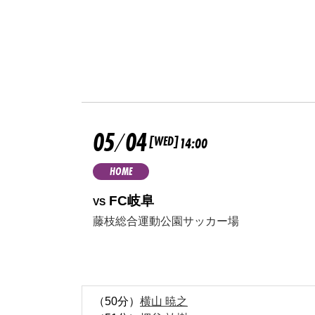
05
04
/
[WED]
14:00
HOME
FC岐阜
VS
藤枝総合運動公園サッカー場
（50分）
横山 暁之