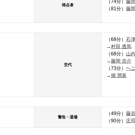
（74分）
藤岡
得点者
（81分）
藤岡
（68分）
石津
→
村田 透馬
（68分）
山内
→
藤岡 浩介
交代
（73分）
ヘ
→
畑 潤基
（49分）
藤谷
警告・退場
（90分）
庄司