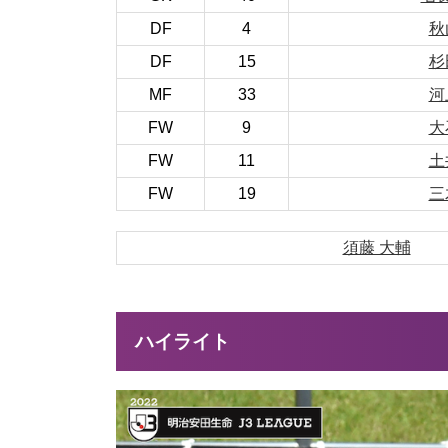
DF
4
秋
DF
15
杉
MF
33
河
FW
9
大
FW
11
土
FW
19
三
須藤 大輔
ハイライト