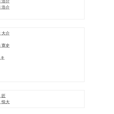
 浩介
 浩介
 大介
 寛史
ニキ
 匠
 悦大