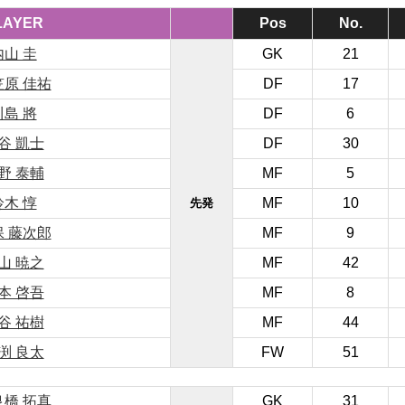
LAYER
Pos
No.
内山 圭
GK
21
笠原 佳祐
DF
17
川島 將
DF
6
谷 凱士
DF
30
野 泰輔
MF
5
鈴木 惇
MF
10
先発
保 藤次郎
MF
9
山 暁之
MF
42
本 啓吾
MF
8
谷 祐樹
MF
44
渕 良太
FW
51
良橋 拓真
GK
31