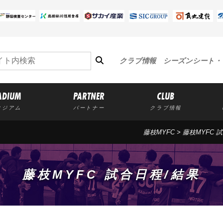
クラブ情報
シーズンシート・
ADIUM
PARTNER
CLUB
タジアム
パートナー
クラブ情報
藤枝MYFC
>
藤枝MYFC 
藤枝MYFC 試合日程/結果