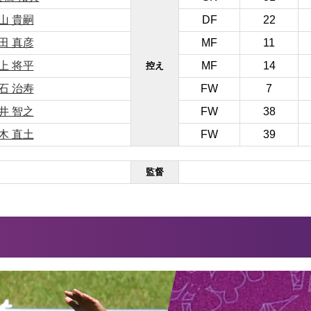
山 貴嗣
DF
22
田 真彦
MF
11
上 将平
MF
14
控え
石 治寿
FW
7
井 智之
FW
38
木 直土
FW
39
監督