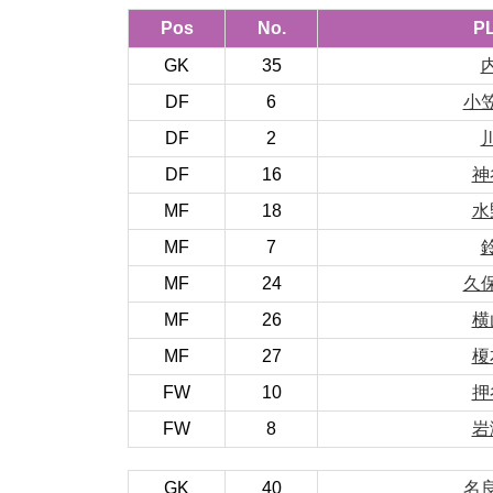
Pos
No.
P
GK
35
DF
6
小
DF
2
DF
16
神
MF
18
水
MF
7
MF
24
久
MF
26
横
MF
27
榎
FW
10
押
FW
8
岩
GK
40
名