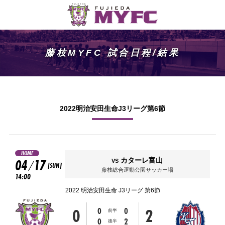
藤枝MYFC 試合日程/結果
2022明治安田生命J3リーグ第6節
HOME
04
17
カターレ富山
VS
/
[SUN]
藤枝総合運動公園サッカー場
14:00
2022 明治安田生命 J3リーグ 第6節
0
2
0
0
前半
0
2
後半