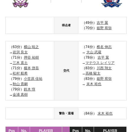
（49分）
吉平 翼
得点者
（70分）
姫野 宥弥
（63分）
横山 暁之
（74分）
椎名 伸志
→
岩渕 良太
→
大山 武蔵
（71分）
押谷 祐樹
（78分）
吉平 翼
→
三木 直土
→
マテウス レイリア
（71分）
榎本 啓吾
（83分）
川西 翔太
交代
→
松村 航希
→
高橋 駿太
（79分）
小笠原 佳祐
（83分）
姫野 宥弥
→
秋山 貴嗣
→
末木 裕也
（79分）
鈴木 惇
→
金浦 真樹
（84分）
末木 裕也
警告・退場
Pos
No.
PLAYER
Pos
No.
PLAYER