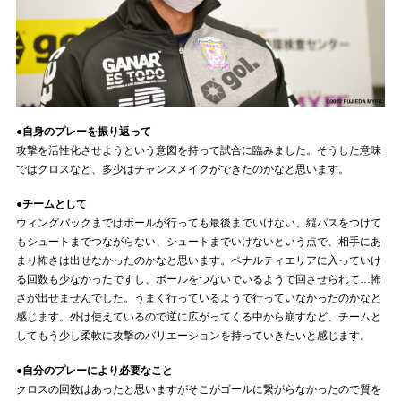
●自身のプレーを振り返って
攻撃を活性化させようという意図を持って試合に臨みました。そうした意味
ではクロスなど、多少はチャンスメイクができたのかなと思います。
●チームとして
ウィングバックまではボールが行っても最後までいけない、縦パスをつけて
もシュートまでつながらない、シュートまでいけないという点で、相手にあ
まり怖さは出せなかったのかなと思います。ペナルティエリアに入っていけ
る回数も少なかったですし、ボールをつないでいるようで回させられて…怖
さが出せませんでした。うまく行っているようで行っていなかったのかなと
感じます。外は使えているので逆に広がってくる中から崩すなど、チームと
してもう少し柔軟に攻撃のバリエーションを持っていきたいと感じます。
●自分のプレーにより必要なこと
クロスの回数はあったと思いますがそこがゴールに繋がらなかったので質を