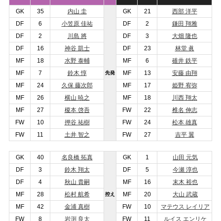
GK
35
内山 圭
GK
21
西部 洋平
DF
6
小笠原 佳祐
DF
2
鎌田 翔雅
DF
2
川島 將
DF
3
大畑 隆也
DF
16
神谷 凱士
DF
23
林堂 眞
MF
18
水野 泰輔
MF
6
碓井 鉄平
MF
7
鈴木 惇
MF
13
安藤 由翔
先発
MF
24
久保 藤次郎
MF
17
姫野 宥弥
MF
26
横山 暁之
MF
18
川西 翔太
MF
27
榎本 啓吾
FW
22
椎名 伸志
FW
10
押谷 祐樹
FW
24
松本 雄真
FW
11
土井 智之
FW
27
吉平 翼
GK
40
名良橋 拓真
GK
1
山田 元気
DF
3
鈴木 翔太
DF
5
今瀬 淳也
DF
4
秋山 貴嗣
MF
16
末木 裕也
MF
28
松村 航希
MF
20
大山 武蔵
控え
MF
42
金浦 真樹
FW
10
マテウス レイリア
FW
8
岩渕 良太
FW
11
ルイス エンリケ