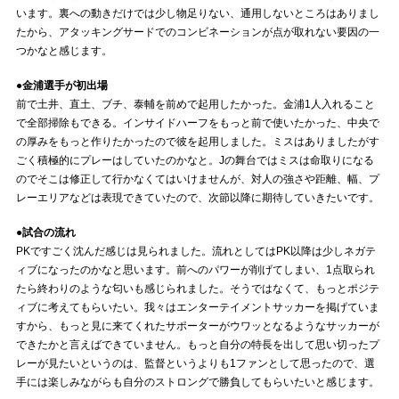
います。裏への動きだけでは少し物足りない、通用しないところはありまし
たから、アタッキングサードでのコンビネーションが点が取れない要因の一
つかなと感じます。
●金浦選手が初出場
前で土井、直土、ブチ、泰輔を前めで起用したかった。金浦1人入れること
で全部掃除もできる。インサイドハーフをもっと前で使いたかった、中央で
の厚みをもっと作りたかったので彼を起用しました。ミスはありましたがす
ごく積極的にプレーはしていたのかなと。Jの舞台ではミスは命取りになる
のでそこは修正して行かなくてはいけませんが、対人の強さや距離、幅、プ
レーエリアなどは表現できていたので、次節以降に期待していきたいです。
●試合の流れ
PKですごく沈んだ感じは見られました。流れとしてはPK以降は少しネガテ
ィブになったのかなと思います。前へのパワーが削げてしまい、1点取られ
たら終わりのような匂いも感じられました。そうではなくて、もっとポジテ
ィブに考えてもらいたい。我々はエンターテイメントサッカーを掲げていま
すから、もっと見に来てくれたサポーターがウワッとなるようなサッカーが
できたかと言えばできていません。もっと自分の特長を出して思い切ったプ
レーが見たいというのは、監督というよりも1ファンとして思ったので、選
手には楽しみながらも自分のストロングで勝負してもらいたいと感じます。