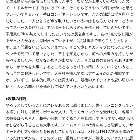
が鹿児島からの反省点としてあった中で、なかなか上手くいかなかったの
で。ミドルサードまではいけている、そこからどうやって相手が怖いと思う
プレーができるか？一番はコンビネーションです、ここの課題は浮き彫りに
なりました。一人ひとりが点を取りたいというのはもちろんですが、どうや
ってスペースを作り出してサポートしあうのかを植え付けていきたいです。
不用意なPKを与えてしまったというのは反省点ですし、あの1点で少し頭が
下がったのかなと。毎回言っていますが、1点は事故で失うこともありま
す。全く問題ないと伝えていますが、そこで少しネガティブになったかなと
ベンチで見ていて思いました。選手を変えながら、前への推進力を持ちなが
らやりましたが、なかなか怖さが出なかった。そこは僕の責任でもあります
から、ボールを大事にするところともっと相手の懐に入っていくというとこ
ろは早急に解決したいです。天皇杯を挟んで次はアウェイの北九州戦です
が、ブレずに、抜本的に戦い方は変えずに、最後のアイディアや思い切りの
良さ、人との関わりを修正して臨んでいきたいと思います。
●攻撃の課題
やろうとしていることにズレがあるのは感じました。裏へランニングしてい
る選手に対して足元にボールが入り、失ってカウンターを受けたり。各選手
の特長はもちろん、相手が分析してくることを見越して そうでない動きも活
かしながら作ることも大事です。チームメイトの特長をもっと理解して、サ
ポートの仕方や関わりを改善していかなければ、相手は1対1の状況を収めて
いるだけですから。そこのズレは一番難しいですが、解決していきたいと思