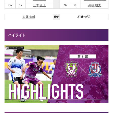
FW
19
三木 直土
FW
8
高橋 駿太
須藤 大輔
石﨑 信弘
監督
ハイライト