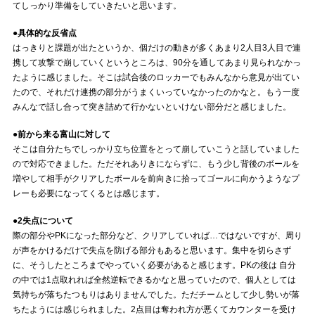
てしっかり準備をしていきたいと思います。
●具体的な反省点
はっきりと課題が出たというか、個だけの動きが多くあまり2人目3人目で連
携して攻撃で崩していくというところは、90分を通してあまり見られなかっ
たように感じました。そこは試合後のロッカーでもみんなから意見が出てい
たので、それだけ連携の部分がうまくいっていなかったのかなと。もう一度
みんなで話し合って突き詰めて行かないといけない部分だと感じました。
●前から来る富山に対して
そこは自分たちでしっかり立ち位置をとって崩していこうと話していました
ので対応できました。ただそれありきにならずに、もう少し背後のボールを
増やして相手がクリアしたボールを前向きに拾ってゴールに向かうようなプ
レーも必要になってくるとは感じます。
●2失点について
際の部分やPKになった部分など、クリアしていれば…ではないですが、周り
が声をかけるだけで失点を防げる部分もあると思います。集中を切らさず
に、そうしたところまでやっていく必要があると感じます。PKの後は 自分
の中では1点取れれば全然逆転できるかなと思っていたので、個人としては
気持ちが落ちたつもりはありませんでした。ただチームとして少し勢いが落
ちたようには感じられました。2点目は奪われ方が悪くてカウンターを受け