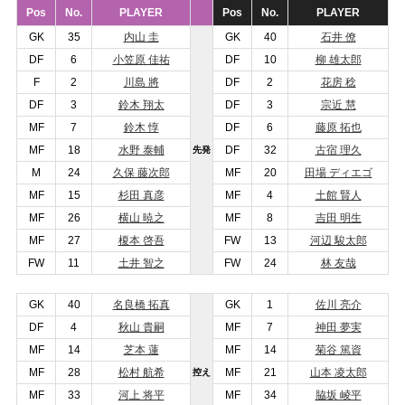
Pos
No.
PLAYER
Pos
No.
PLAYER
GK
35
内山 圭
GK
40
石井 僚
DF
6
小笠原 佳祐
DF
10
柳 雄太郎
F
2
川島 將
DF
2
花房 稔
DF
3
鈴木 翔太
DF
3
宗近 慧
MF
7
鈴木 惇
DF
6
藤原 拓也
MF
18
水野 泰輔
DF
32
古宿 理久
先発
M
24
久保 藤次郎
MF
20
田場 ディエゴ
MF
15
杉田 真彦
MF
4
土館 賢人
MF
26
横山 暁之
MF
8
吉田 明生
MF
27
榎本 啓吾
FW
13
河辺 駿太郎
FW
11
土井 智之
FW
24
林 友哉
GK
40
名良橋 拓真
GK
1
佐川 亮介
DF
4
秋山 貴嗣
MF
7
神田 夢実
MF
14
芝本 蓮
MF
14
菊谷 篤資
MF
28
松村 航希
MF
21
山本 凌太郎
控え
MF
33
河上 将平
MF
34
脇坂 崚平