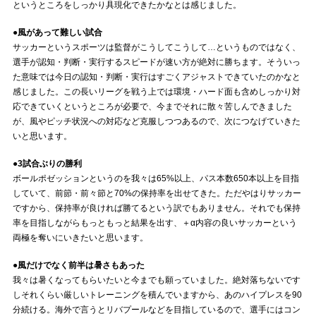
というところをしっかり具現化できたかなとは感じました。
●風があって難しい試合
サッカーというスポーツは監督がこうしてこうして…というものではなく、
選手が認知・判断・実行するスピードが速い方が絶対に勝ちます。そういっ
た意味では今日の認知・判断・実行はすごくアジャストできていたのかなと
感じました。この長いリーグを戦う上では環境・ハード面も含めしっかり対
応できていくというところが必要で、今までそれに散々苦しんできました
が、風やピッチ状況への対応など克服しつつあるので、次につなげていきた
いと思います。
●3試合ぶりの勝利
ボールポゼッションというのを我々は65%以上、パス本数650本以上を目指
していて、前節・前々節と70%の保持率を出せてきた。ただやはりサッカー
ですから、保持率が良ければ勝てるという訳でもありません。それでも保持
率を目指しながらもっともっと結果を出す、＋α内容の良いサッカーという
両極を奪いにいきたいと思います。
●風だけでなく前半は暑さもあった
我々は暑くなってもらいたいと今までも願っていました。絶対落ちないです
しそれくらい厳しいトレーニングを積んでいますから、あのハイプレスを90
分続ける。海外で言うとリバプールなどを目指しているので、選手にはコン