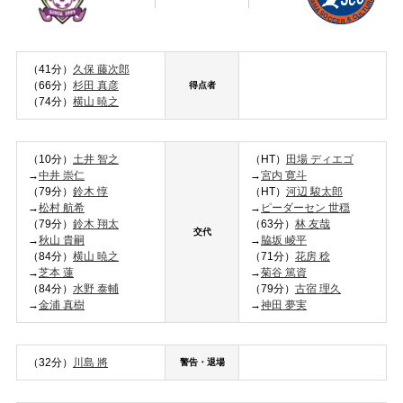
（41分）
久保 藤次郎
（66分）
杉田 真彦
得点者
（74分）
横山 暁之
（10分）
土井 智之
（HT）
田場 ディエゴ
→
中井 崇仁
→
宮内 寛斗
（79分）
鈴木 惇
（HT）
河辺 駿太郎
→
松村 航希
→
ピーダーセン 世穏
（79分）
鈴木 翔太
（63分）
林 友哉
交代
→
秋山 貴嗣
→
脇坂 崚平
（84分）
横山 暁之
（71分）
花房 稔
→
芝本 蓮
→
菊谷 篤資
（84分）
水野 泰輔
（79分）
古宿 理久
→
金浦 真樹
→
神田 夢実
（32分）
川島 將
警告・退場