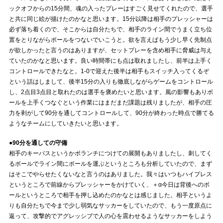
ックオフからの15分間、魂の入ったプレーはすごく見せてくれたので、選手
と共に同じ絵が描けたのかなと思います。15分以降は相手のプレッシャーは
必ず落ち着くので、そこからは自分たちで、相手のライン間でうまく立ち位
置をとりながらボールをつないでいこうと。欲を言えばもう少し早く先制点
が欲しかったと言うのはありますが、セットプレーを含め相手に脅威は与え
ていたのかなと思います。良い時間帯にも点は取れましたし、前半は上手く
コントロールできたなと。1-0で迎えた後半は相手もスイッチ入ってくるぞ
という話はしまして、後半15分の入りも徹底しながらゲームをコントロール
し、2点目3点目と取れたのは選手を褒めたいと思います。風の影響もありボ
ールを上手くつなぐという作業にはまだまだ課題は残りましたが、相手の圧
力を剥がして90分を通してコントロールして、90分が終わった時点で勝てる
ようなチームにしていきたいと思います。
●90分を通しての守備
相手のキーパスというかボランチにつけての展開もありましたし、刺してく
るボールでライン間にボールを運ぶというところも分析していたので、まず
はそこでやらせたくないなと言うのはありました。我々はいつもハイプレス
というところで前線からプレッシャーをかけていく、＋α今日は背後へのボ
ールというところで相手を押し込めたのかなとは感じました。相手というよ
りも自分たちで今まで少し弱気なサッカーをしていたので、もう一度原点に
返って、攻撃的でアグレッシブで人の心を震わせるようなサッカーをしよう