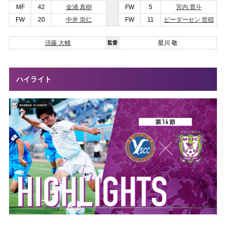
MF
42
金浦 真樹
FW
5
宮内 寛斗
FW
20
中井 崇仁
FW
11
ピーダーセン 世穏
須藤 大輔
星川 敬
監督
ハイライト