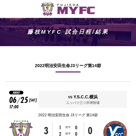
藤枝MYFC 試合日程/結果
2022明治安田生命J3リーグ第14節
AWAY
06
25
Y.S.C.C.横浜
VS
/
[SAT]
ニッパツ三ツ沢球技場
17:00
2022 明治安田生命 J3リーグ 第14節
3
0
1
0
前半
2
0
後半