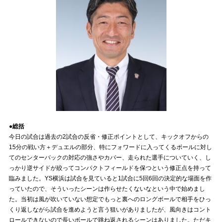
●総括
今日の試合は過去の2試合の反省・修正ポイントとして、キックオフからの
15分の戦い方＋デュエルの部分、特にフォワードに入ってくるボールに対し
てのセンターバックの対応の強さやカバー、走られた選手についていく、し
っかり逆サイドが絞ってコンパクトフィールドを保つという修正点を持って
臨みました。YS横浜は試合を見ていると1試合に5回6回の決定的な場面を作
っていたので、そういったシーンは作らせたくないなという中で始めまし
た。当初は風が吹いていない想定でもっと裏へのロングボールで相手をひっ
くり返しながら試合を進めようと言う狙いがありましたが、風向きはコント
ロールできないので長いボールで跳ね返されるシーンはありました。ただキ