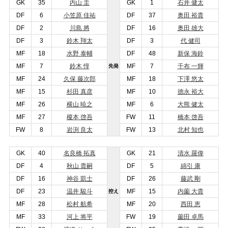
GK
35
内山 圭
GK
1
石井 健太
DF
6
小笠原 佳祐
DF
37
奥田 裕貴
DF
2
川島 將
DF
16
奥田 雄大
DF
3
鈴木 翔太
DF
3
代 健司
MF
18
水野 泰輔
DF
48
新保 海鈴
MF
7
鈴木 惇
MF
7
千布 一輝
先発
MF
24
久保 藤次郎
MF
18
下澤 悠太
MF
15
杉田 真彦
MF
10
徳永 裕大
MF
26
横山 暁之
MF
6
大熊 健太
MF
27
榎本 啓吾
FW
11
橋本 啓吾
FW
8
岩渕 良太
FW
13
北村 知也
GK
40
名良橋 拓真
GK
21
清水 羅偉
DF
4
秋山 貴嗣
DF
5
綿引 康
DF
16
神谷 凱士
DF
26
藤武 剛
DF
23
温井 駿斗
MF
15
内薗 大貴
控え
MF
28
松村 航希
MF
20
西田 恵
MF
33
河上 将平
FW
19
薗田 卓馬