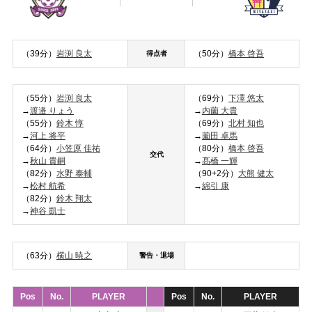
（39分）
岩渕 良太
（50分）
橋本 啓吾
得点者
（55分）
岩渕 良太
（69分）
下澤 悠太
→
渡邉 りょう
→
内薗 大貴
（55分）
鈴木 惇
（69分）
北村 知也
→
河上 将平
→
薗田 卓馬
（64分）
小笠原 佳祐
（80分）
橋本 啓吾
交代
→
秋山 貴嗣
→
髙橋 一輝
（82分）
水野 泰輔
（90+2分）
大熊 健太
→
松村 航希
→
綿引 康
（82分）
鈴木 翔太
→
神谷 凱士
（63分）
横山 暁之
警告・退場
Pos
No.
PLAYER
Pos
No.
PLAYER