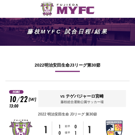
藤枝MYFC 試合日程/結果
2022明治安田生命J3リーグ第30節
HOME
10
22
テゲバジャーロ宮崎
VS
/
[SAT]
藤枝総合運動公園サッカー場
13:00
2022 明治安田生命 J3リーグ 第30節
1
1
1
0
前半
0
1
後半