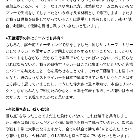
追加点をとるか。イージーなミスや奪われ方、攻撃的なチームにありがちな
プレーで失点をしてしまったという点は反省材料として修正します。まだま
だ我々は優勝を目指してやっていることは選手とも共有しました。残り4試
合、4連勝して優勝を目指し戦っていきたいと思います。
●工藤選手の件はチームでも共有？
もちろん、試合前のミーティングで話をしました。同じサッカーファミリー
としてサッカーを愛するクラブ同士が試合をするということで、しっかりリ
スペクトをしながら。だからこそ本気でやらなければいけない、出し切らな
ければならないと。我々の目指すサッカーはここに集まっていただいた皆様
にパワーを与えること、心を震わせることです。それが工藤選手にも届くの
かなと。彼のようなストライカーを日本で輩出できているというところはす
ごく嬉しく思っていましたし、そうした偉大さは重々承知で、本当にリスペ
クトしながらみんなで戦えたのかなと。日本を代表する選手への想いは今日
のサッカーで表現できたかなと思います。
●今節勝ち点1、残り4試合
勝ち点1を取ったことでまだまだ負けていない、これは選手と共有しまし
た。俺らは負けないんだという強い気持ちを持って戦っていきたい。次節鳥
取戦も非常に大事になりますから、全ての試合で勝ち点3をとるんだよとい
う想いを持ち、今日の勝ち点1の重みを持って臨んでいきたいと思います。