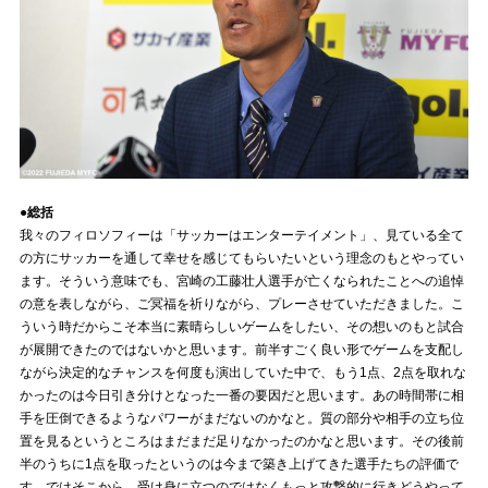
●総括
我々のフィロソフィーは「サッカーはエンターテイメント」、見ている全て
の方にサッカーを通して幸せを感じてもらいたいという理念のもとやってい
ます。そういう意味でも、宮崎の工藤壮人選手が亡くなられたことへの追悼
の意を表しながら、ご冥福を祈りながら、プレーさせていただきました。こ
ういう時だからこそ本当に素晴らしいゲームをしたい、その想いのもと試合
が展開できたのではないかと思います。前半すごく良い形でゲームを支配し
ながら決定的なチャンスを何度も演出していた中で、もう1点、2点を取れな
かったのは今日引き分けとなった一番の要因だと思います。あの時間帯に相
手を圧倒できるようなパワーがまだないのかなと。質の部分や相手の立ち位
置を見るというところはまだまだ足りなかったのかなと思います。その後前
半のうちに1点を取ったというのは今まで築き上げてきた選手たちの評価で
す。ではそこから、受け身に立つのではなくもっと攻撃的に行きどうやって