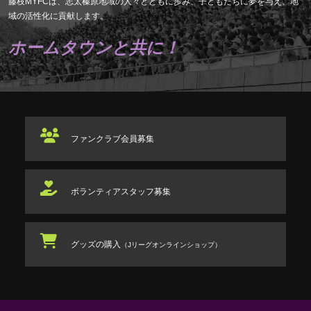
藤枝MYFCは、志太榛原地域の人々とともに歩み、子どもたちに夢を与え、地
域の活性化に貢献します。
ホームタウンと共に！
ファンクラブ
会員募集
ボランティアスタッフ
募集
グッズの購入
（Jリーグオンラインショップ）