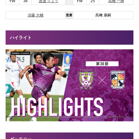
FW
38
渡邉 りょう
FW
25
髙橋 一輝
須藤 大輔
髙﨑 康嗣
監督
ハイライト