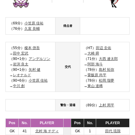
（69分）
小笠原 佳祐
得点者
（76分）
久富 良輔
（55分）
榎本 啓吾
（HT）
田辺 圭佑
→
田中 宏武
→
大崎 舜
（90+1分）
アンデルソン
（71分）
大西 遼太郎
→
岩渕 良太
→
阿部 海斗
交代
（90+1分）
矢村 健
（78分）
島村 拓弥
→
レオナルド
→
粟飯原 尚平
（90+6分）
小笠原 佳祐
（78分）
松岡 瑠夢
→
中川 創
→
東山 達稀
（89分）
上村 周平
警告・退場
Pos
No.
PLAYER
Pos
No.
PLAYER
GK
41
北村 海 チディ
GK
1
田代 琉我