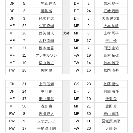
DF
5
小笠原 佳祐
DF
2
黒木 晃平
DF
2
川島 將
DF
24
江﨑 巧朗
DF
3
鈴木 翔太
DF
3
大西 遼太郎
MF
22
久富 良輔
MF
9
大本 祐槻
MF
26
西矢 健人
MF
8
上村 周平
先発
MF
7
水野 泰輔
MF
17
平川 怜
MF
27
榎本 啓吾
MF
7
田辺 圭佑
MF
11
アンデルソン
FW
19
島村 拓弥
MF
10
横山 暁之
FW
14
竹本 雄飛
FW
28
矢村 健
FW
16
松岡 瑠夢
GK
31
上田 智輝
GK
23
佐藤 優也
DF
24
中川 創
DF
5
阿部 海斗
MF
47
田中 宏武
MF
10
伊東 俊
MF
50
浅倉 廉
MF
21
豊田 歩
FW
8
岩渕 良太
MF
30
東山 達稀
FW
9
レオナルド
FW
11
粟飯原 尚平
FW
17
平尾 拳士朗
FW
20
大崎 舜