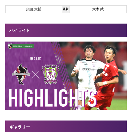
須藤 大輔
大木 武
監督
ハイライト
ギャラリー