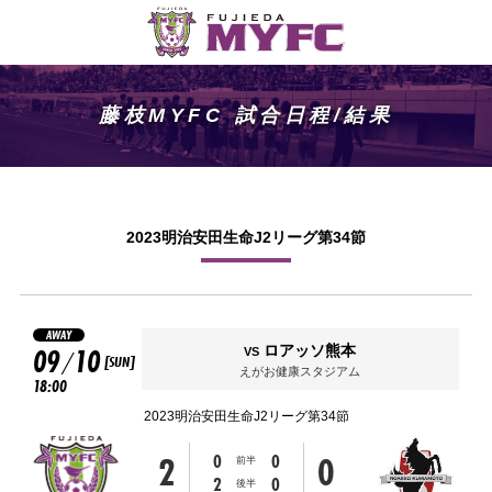
藤枝MYFC 試合日程/結果
2023明治安田生命J2リーグ第34節
AWAY
09
10
ロアッソ熊本
VS
/
[SUN]
えがお健康スタジアム
18:00
2023明治安田生命J2リーグ第34節
2
0
0
0
前半
2
0
後半