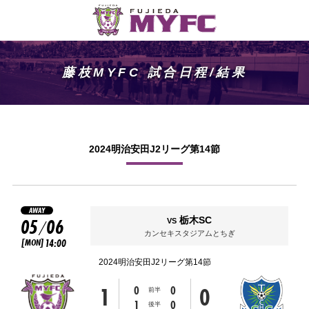
藤枝MYFC 試合日程/結果
2024明治安田J2リーグ第14節
AWAY
05
06
栃木SC
VS
/
カンセキスタジアムとちぎ
[MON]
14:00
2024明治安田J2リーグ第14節
1
0
0
0
前半
1
0
後半