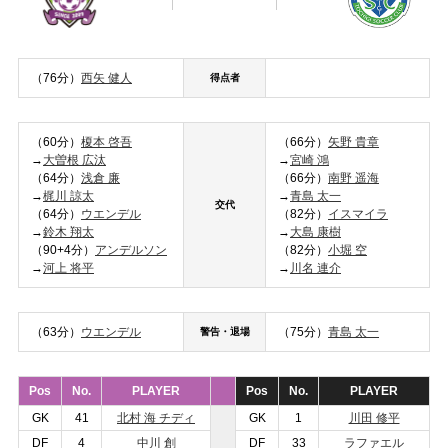
（76分）
西矢 健人
得点者
（60分）
榎本 啓吾
（66分）
矢野 貴章
→
大曽根 広汰
→
宮崎 鴻
（64分）
浅倉 廉
（66分）
南野 遥海
→
梶川 諒太
→
青島 太一
交代
（64分）
ウエンデル
（82分）
イスマイラ
→
鈴木 翔太
→
大島 康樹
（90+4分）
アンデルソン
（82分）
小堀 空
→
河上 将平
→
川名 連介
（63分）
ウエンデル
（75分）
青島 太一
警告・退場
Pos
No.
PLAYER
Pos
No.
PLAYER
GK
41
北村 海 チディ
GK
1
川田 修平
DF
4
中川 創
DF
33
ラファエル