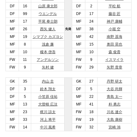
DF
16
山原 康太郎
DF
2
平松 航
DF
99
ウエンデル
DF
17
藤谷 匠
MF
17
平尾 拳士朗
MF
24
神戸 康輔
MF
26
西矢 健人
MF
38
小堀 空
先発
MF
19
シマブク カズヨシ
MF
42
南野 遥海
MF
8
浅倉 廉
MF
15
奥田 晃也
MF
10
榎本 啓吾
MF
10
森 俊貴
FW
11
アンデルソン
FW
9
イスマイラ
FW
9
矢村 健
FW
29
矢野 貴章
GK
35
内山 圭
GK
27
丹野 研太
DF
3
鈴木 翔太
DF
5
大谷 尚輝
DF
5
小笠原 佳祐
MF
22
青島 太一
MF
13
大曽根 広汰
MF
41
朴 勇志
MF
23
梶川 諒太
FW
18
川名 連介
MF
33
河上 将平
FW
19
大島 康樹
FW
14
中川 風希
FW
32
宮崎 鴻