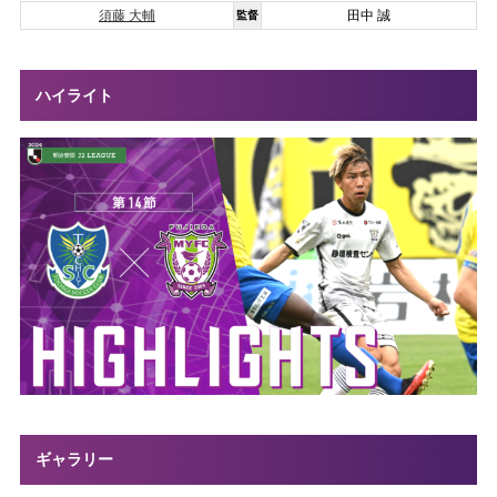
須藤 大輔
田中 誠
監督
ハイライト
ギャラリー