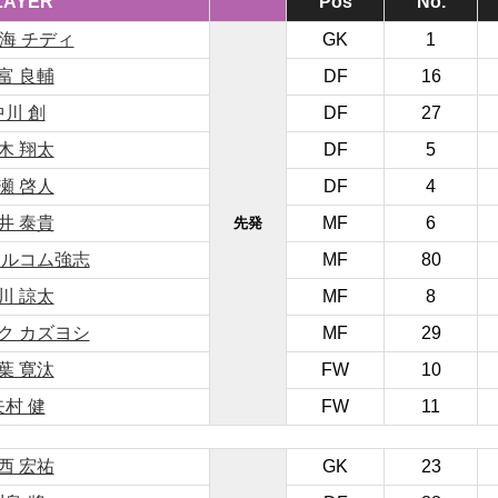
LAYER
Pos
No.
 海 チディ
GK
1
富 良輔
DF
16
中川 創
DF
27
木 翔太
DF
5
瀬 啓人
DF
4
井 泰貴
MF
6
先発
マルコム強志
MF
80
川 諒太
MF
8
ク カズヨシ
MF
29
葉 寛汰
FW
10
矢村 健
FW
11
西 宏祐
GK
23