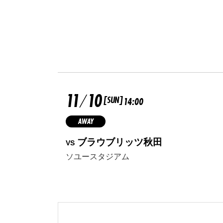
11
10
/
[SUN]
14:00
AWAY
ブラウブリッツ秋田
VS
ソユースタジアム