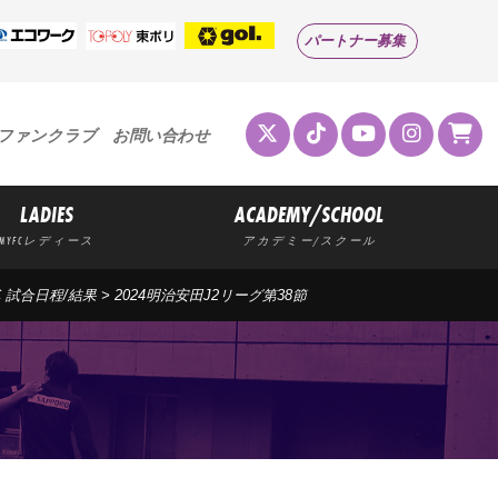
パートナー募集
ファンクラブ
お問い合わせ
LADIES
ACADEMY/SCHOOL
MYFCレディース
アカデミー/スクール
C 試合日程/結果
> 2024明治安田J2リーグ第38節