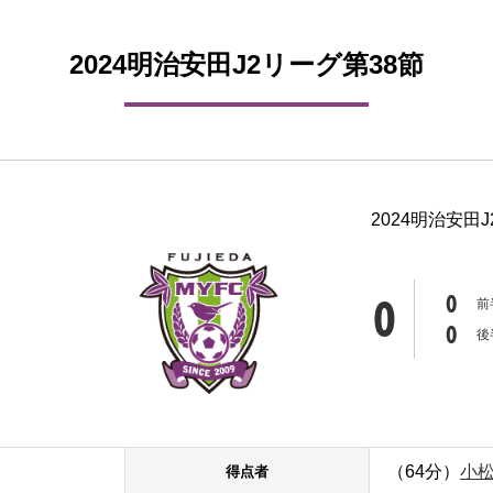
2024明治安田J2リーグ第38節
2024明治安田
0
0
前
0
後
（64分）
小松
得点者