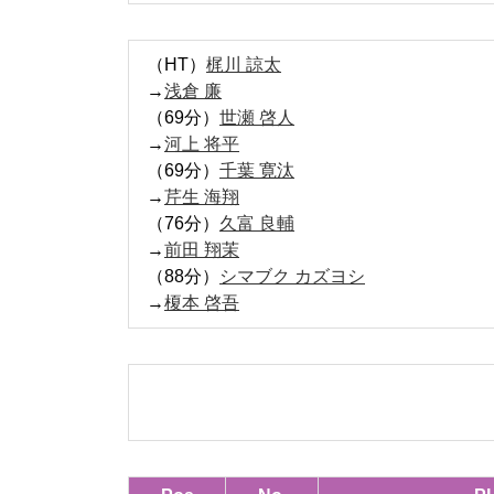
（HT）
梶川 諒太
→
浅倉 廉
（69分）
世瀬 啓人
→
河上 将平
（69分）
千葉 寛汰
→
芹生 海翔
（76分）
久富 良輔
→
前田 翔茉
（88分）
シマブク カズヨシ
→
榎本 啓吾