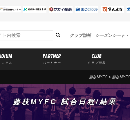
クラブ情報
シーズンシート・
ADIUM
PARTNER
CLUB
タジアム
パートナー
クラブ情報
藤枝MYFC
>
藤枝MYF
藤枝MYFC 試合日程/結果