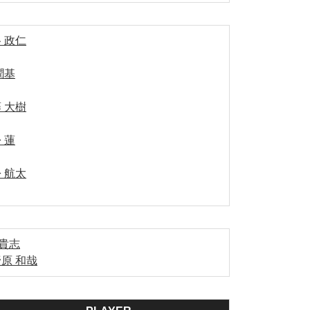
 政仁
潤基
 大樹
 蓮
 航太
 貴志
原 和哉