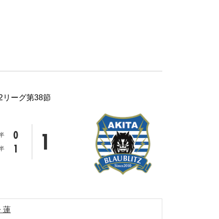
J2リーグ第38節
1
0
半
1
半
 蓮