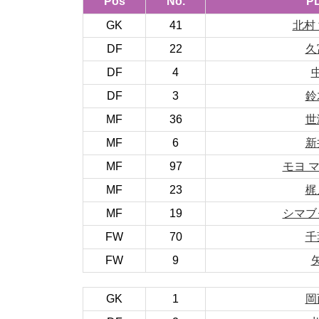
Pos
No.
P
GK
41
北村
DF
22
久
DF
4
DF
3
鈴
MF
36
世
MF
6
新
MF
97
モヨ 
MF
23
梶
MF
19
シマブ
FW
70
千
FW
9
GK
1
岡