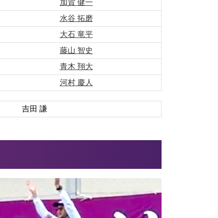
加賀 健一
水谷 拓磨
大石 竜平
藤山 智史
青木 翔大
河村 慶人
吉田
謙