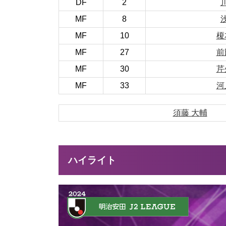
DF
2
MF
8
MF
10
榎
MF
27
前
MF
30
芹
MF
33
河
須藤 大輔
ハイライト