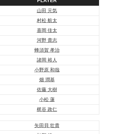
PLAYER
山田 元気
村松 航太
喜岡 佳太
河野 貴志
蜂須賀 孝治
諸岡 裕人
小野原 和哉
畑 潤基
佐藤 大樹
小松 蓮
梶谷 政仁
矢田貝 壮貴