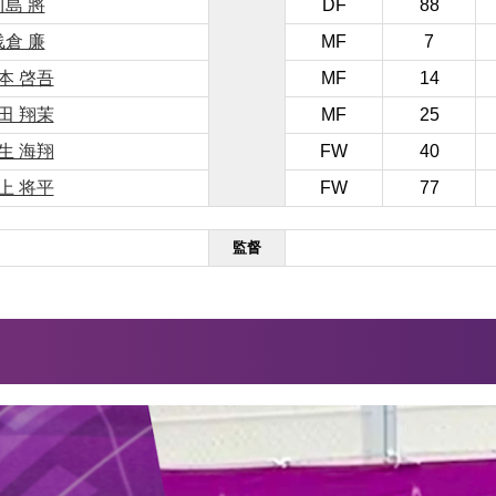
川島 將
DF
88
浅倉 廉
MF
7
本 啓吾
MF
14
田 翔茉
MF
25
生 海翔
FW
40
上 将平
FW
77
監督