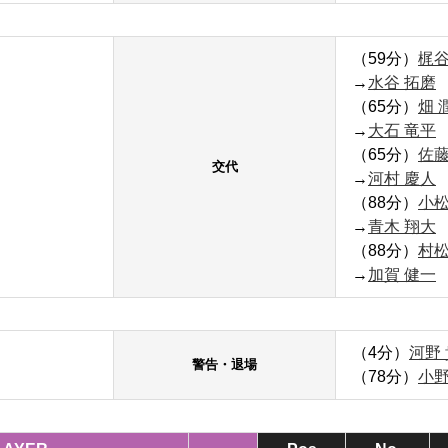
（59分）
梶谷
→
水谷 拓磨
（65分）
畑 
→
大石 竜平
（65分）
佐藤
交代
→
河村 慶人
（88分）
小松
→
青木 翔大
（88分）
村松
→
加賀 健一
（4分）
河野
警告・退場
（78分）
小野