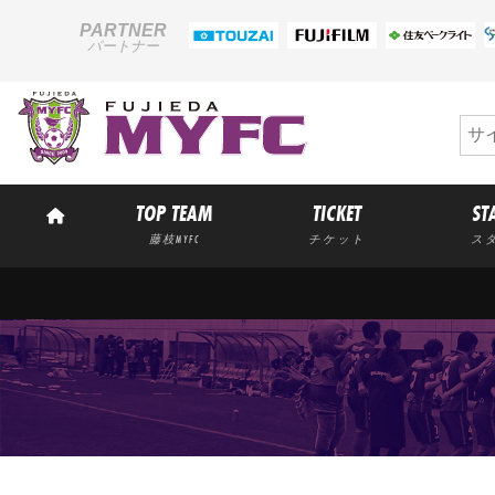
PARTNER
パートナー
TOP TEAM
TICKET
ST
藤枝MYFC
チケット
ス