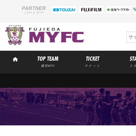
PARTNER
パートナー
TOP TEAM
TICKET
ST
藤枝MYFC
チケット
ス