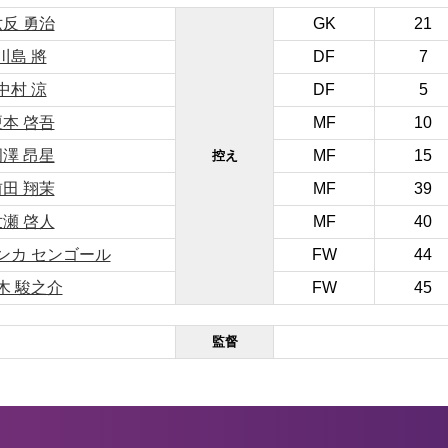
六反 勇治
GK
21
川島 將
DF
7
中村 涼
DF
5
榎本 啓吾
MF
10
岡澤 昂星
MF
15
控え
前田 翔茉
MF
39
世瀬 啓人
MF
40
ンカ センゴール
FW
44
木 駿之介
FW
45
監督