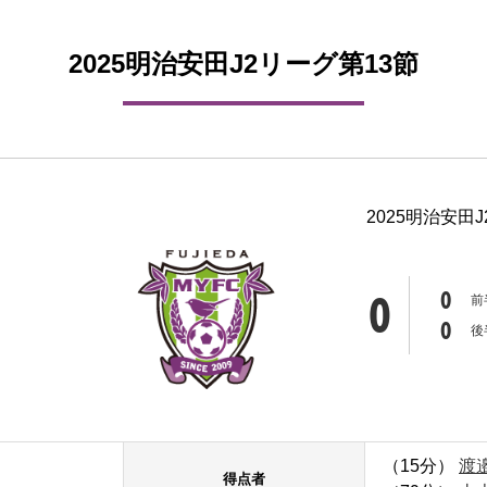
2025明治安田J2リーグ第13節
2025明治安田
0
0
前
0
後
（15分）
渡
得点者