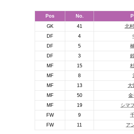
Pos
No.
P
GK
41
北村
DF
4
DF
5
DF
3
MF
15
MF
8
MF
13
大
MF
50
金
MF
19
シマブ
FW
9
FW
11
ア