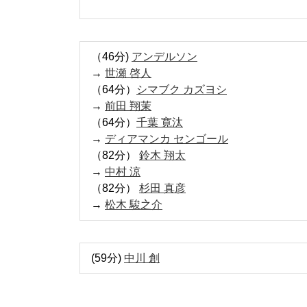
（46分)
アンデルソン
→
世瀬 啓人
（64分）
シマブク カズヨシ
→
前田 翔茉
（64分）
千葉 寛汰
→
ディアマンカ センゴール
（82分）
鈴木 翔太
→
中村 涼
（82分）
杉田 真彦
→
松木 駿之介
(59分)
中川 創