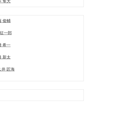
本 隼大
藤 俊輔
 征一郎
﨑 希一
邉 新太
久井 匠海