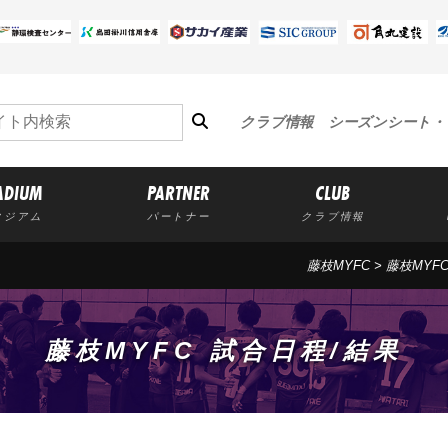
クラブ情報
シーズンシート・
ADIUM
PARTNER
CLUB
タジアム
パートナー
クラブ情報
藤枝MYFC
>
藤枝MYF
藤枝MYFC 試合日程/結果