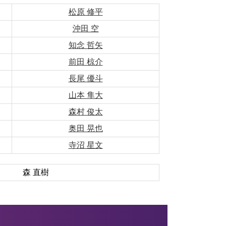
松原 修平
沖田 空
知念 哲矢
前田 椋介
長尾 優斗
山本 隼大
森村 俊太
奥田 晃也
寺沼 星文
森 直樹