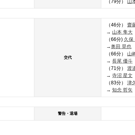
（79分）
山
（46分）
齋
→
山本 隼大
（66分)
久保
→
奥田 晃也
（66分）
山
交代
→
長尾 優斗
（71分）
渡
→
寺沼 星文
（83分）
津
→
知念 哲矢
警告・退場