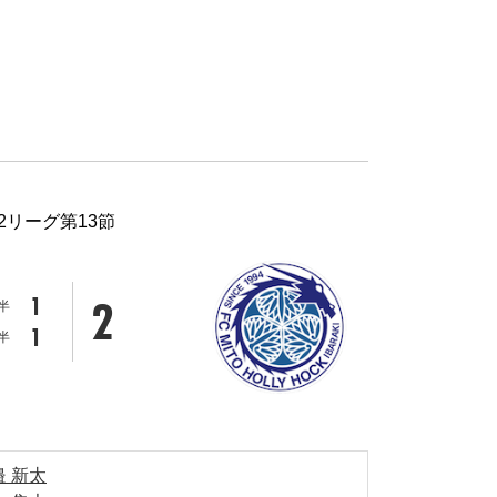
J2リーグ第13節
2
1
半
1
半
邉 新太