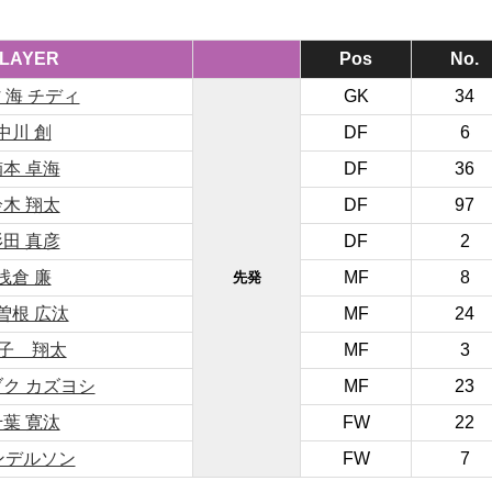
LAYER
Pos
No.
 海 チディ
GK
34
中川 創
DF
6
楠本 卓海
DF
36
鈴木 翔太
DF
97
杉田 真彦
DF
2
浅倉 廉
MF
8
先発
曽根 広汰
MF
24
子 翔太
MF
3
ク カズヨシ
MF
23
千葉 寛汰
FW
22
ンデルソン
FW
7