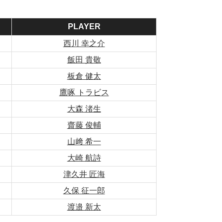
PLAYER
西川 幸之介
飯田 貴敬
板倉 健太
鷹啄 トラビス
大森 渚生
齋藤 俊輔
山﨑 希一
大崎 航詩
津久井 匠海
久保 征一郎
渡邉 新太