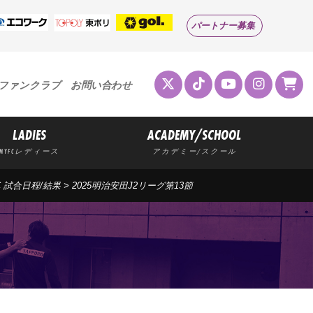
パートナー募集
ファンクラブ
お問い合わせ
LADIES
ACADEMY/SCHOOL
MYFCレディース
アカデミー/スクール
C 試合日程/結果
> 2025明治安田J2リーグ第13節